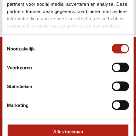
partners voor social media, adverteren en analyse. Deze
Producten
partners kunnen deze gegevens combineren met andere
informatie die u aan ze heeft verstrekt of die ze hebben
Filter
verzameld op basis van uw gebruik van hun services.
Sorteren op
Toestemmingsselectie
Noodzakelijk
Snel antwoord op je vraag?
Stel je vraag in de chat, en we helpen je
graag verder. 24/7
Voorkeuren
Volg ons
Statistieken
Marketing
Ontvang de nieuwste aanbiedingen en
promoties
Inschrijven voor
korting
Alles toestaan