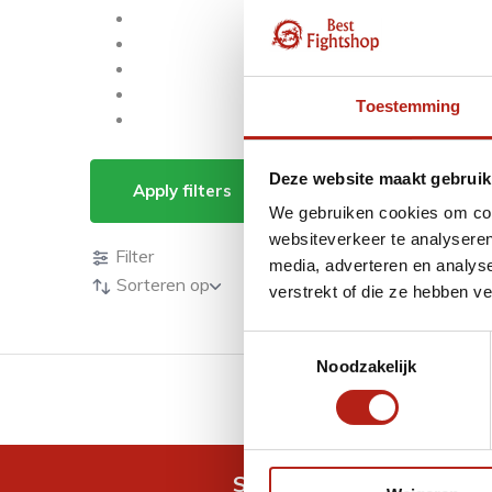
Toestemming
Producten getagd m
Deze website maakt gebruik
Apply filters
We gebruiken cookies om cont
Producten
websiteverkeer te analyseren
Filter
media, adverteren en analys
Sorteren op
verstrekt of die ze hebben v
Toestemmingsselectie
Noodzakelijk
GRATIS verzending v.a 
Snel antwoord op je vra