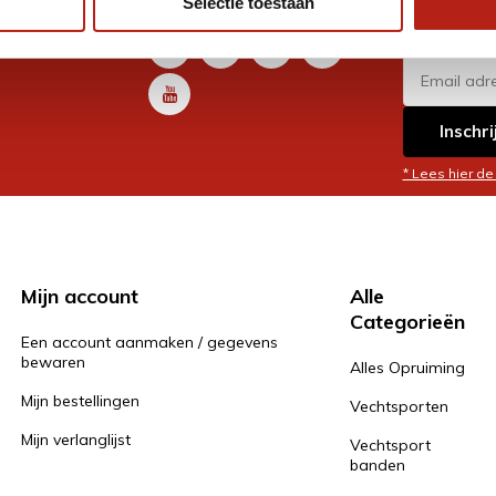
Selectie toestaan
promoti
en je graag
Inschri
* Lees hier de
Mijn account
Alle
Categorieën
Een account aanmaken / gegevens
bewaren
Alles Opruiming
Mijn bestellingen
Vechtsporten
Mijn verlanglijst
Vechtsport
banden