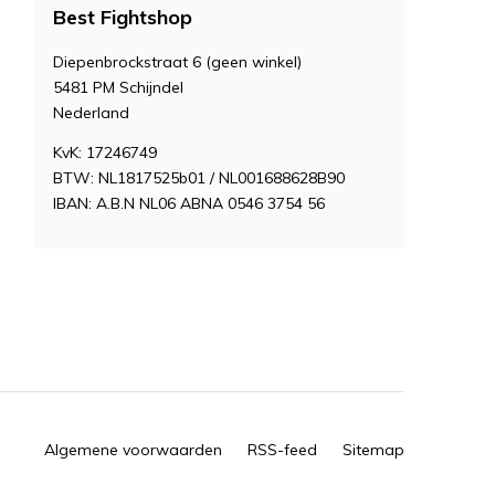
Best Fightshop
Diepenbrockstraat 6 (geen winkel)
5481 PM Schijndel
Nederland
KvK: 17246749
BTW: NL1817525b01 / NL001688628B90
IBAN: A.B.N NL06 ABNA 0546 3754 56
Algemene voorwaarden
RSS-feed
Sitemap