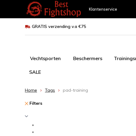
Klantenservice
GRATIS verzending v.a €75
Vechtsporten
Beschermers
Training
SALE
Home
Tags
pad-training
Filters