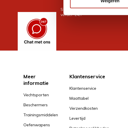
Weigeren
Stel je vraag in de chat, en we help
verder. 24/7
Meer
Klantenservice
informatie
Klantenservice
Vechtsporten
Maattabel
Beschermers
Verzendkosten
Trainingsmiddelen
Levertijd
Oefenwapens