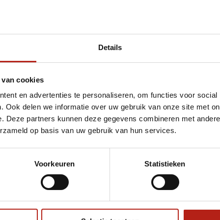
Details
et pad-training
 van cookies
ent en advertenties te personaliseren, om functies voor social
. Ook delen we informatie over uw gebruik van onze site met on
e. Deze partners kunnen deze gegevens combineren met andere i
erzameld op basis van uw gebruik van hun services.
Voorkeuren
Statistieken
€75
Eenvoudig ruilen of retour
ag?
Volg ons
Ontvang 