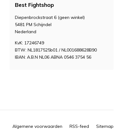
Best Fightshop
Diepenbrockstraat 6 (geen winkel)
5481 PM Schijndel
Nederland
KvK: 17246749
BTW: NL1817525b01 / NL001688628B90
IBAN: A.B.N NL06 ABNA 0546 3754 56
Algemene voorwaarden
RSS-feed
Sitemap