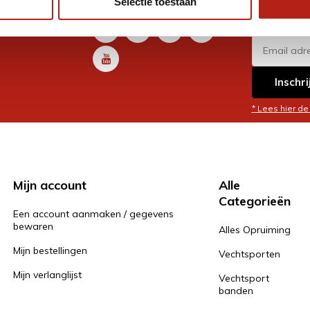
Selectie toestaan
promoti
en je graag
Inschri
* Lees hier de
Mijn account
Alle
Categorieën
Een account aanmaken / gegevens
bewaren
Alles Opruiming
Mijn bestellingen
Vechtsporten
Mijn verlanglijst
Vechtsport
banden