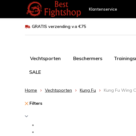
Klantenservice
GRATIS verzending v.a €75
Vechtsporten
Beschermers
Training
SALE
Home
Vechtsporten
Kung Fu
Kung Fu Wing 
Filters