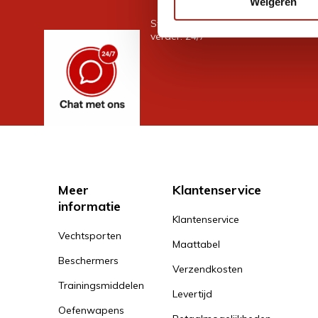
Weigeren
Stel je vraag in de chat, en we help
verder. 24/7
Meer
Klantenservice
informatie
Klantenservice
Vechtsporten
Maattabel
Beschermers
Verzendkosten
Trainingsmiddelen
Levertijd
Oefenwapens