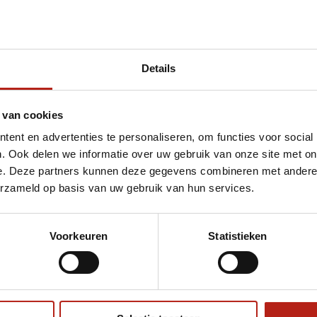
Details
 Dummy
 van cookies
ent en advertenties te personaliseren, om functies voor social
. Ook delen we informatie over uw gebruik van onze site met on
e. Deze partners kunnen deze gegevens combineren met andere i
erzameld op basis van uw gebruik van hun services.
Voorkeuren
Statistieken
€75
Eenvoudig ruilen of retour
ag?
Volg ons
Ontvang 