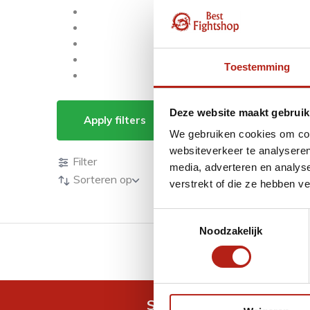
Toestemming
Kung Fu Wing Chun
Deze website maakt gebruik
Apply filters
We gebruiken cookies om cont
Producten
websiteverkeer te analyseren
Filter
media, adverteren en analys
Sorteren op
verstrekt of die ze hebben v
Toestemmingsselectie
Noodzakelijk
GRATIS verzending v.a 
Snel antwoord op je vra