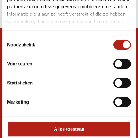
Producten
partners kunnen deze gegevens combineren met andere
Filter
informatie die u aan ze heeft verstrekt of die ze hebben
Sorteren op
verzameld op basis van uw gebruik van hun services.
Toestemmingsselectie
Snel antwoord op je vraag?
Noodzakelijk
Stel je vraag in de chat, en we helpen je
graag verder. 24/7
Voorkeuren
Volg ons
Statistieken
Ontvang de nieuwste aanbiedingen en
Marketing
promoties
Inschrijven voor
korting
Alles toestaan
* Lees hier de wettelijke beperkingen