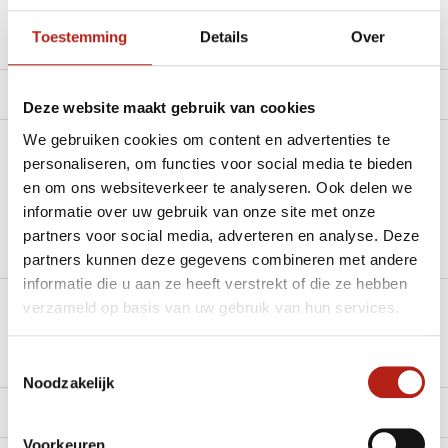
Toestemming
Details
Over
Productomschrijving
Product tags
Deze website maakt gebruik van cookies
We gebruiken cookies om content en advertenties te
Heb je een vraag over dit product?
personaliseren, om functies voor social media te bieden
en om ons websiteverkeer te analyseren. Ook delen we
Stel je vraag in de Chat voor een snel antwoord 24/7
informatie over uw gebruik van onze site met onze
partners voor social media, adverteren en analyse. Deze
Groot aantal nodig?
partners kunnen deze gegevens combineren met andere
Stel je vraag
informatie die u aan ze heeft verstrekt of die ze hebben
verzameld op basis van uw gebruik van hun services.
Klik hier om een offerte aan te vragen
Reviews
Toestemmingsselectie
Noodzakelijk
Levering en retour
Voorkeuren