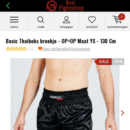
0
menu
zoek
inloggen
wishlist
winkelwagen
Basic Thaiboks broekje - OP=OP Maat YS - 130 Cm
(1)
Aan verlanglijst toevoegen
SALE
-35%