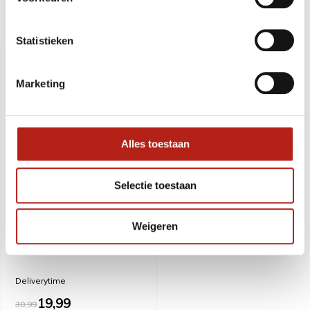
Recent bekeken
Statistieken
SALE
-35%
Marketing
Alles toestaan
Selectie toestaan
Weigeren
Basic Thaiboks broekje -
OP=OP Maat YS - 130 Cm
Deliverytime
19,99
30,99