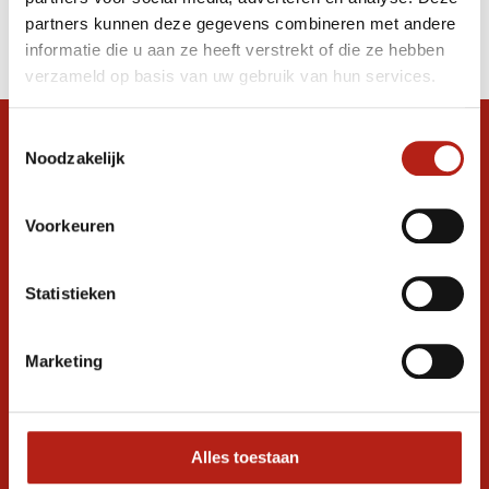
Producten
partners kunnen deze gegevens combineren met andere
Filter
informatie die u aan ze heeft verstrekt of die ze hebben
Sorteren op
verzameld op basis van uw gebruik van hun services.
Toestemmingsselectie
Snel antwoord op je vraag?
Noodzakelijk
Stel je vraag in de chat, en we helpen je
graag verder. 24/7
Voorkeuren
Volg ons
Statistieken
Ontvang de nieuwste aanbiedingen en
Marketing
promoties
Inschrijven voor
korting
Alles toestaan
* Lees hier de wettelijke beperkingen