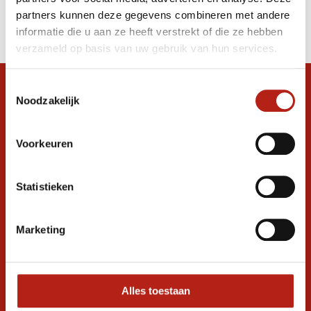
Producten
partners kunnen deze gegevens combineren met andere
Filter
informatie die u aan ze heeft verstrekt of die ze hebben
Sorteren op
verzameld op basis van uw gebruik van hun services.
Toestemmingsselectie
Snel antwoord op je vraag?
Noodzakelijk
Stel je vraag in de chat, en we helpen je
graag verder. 24/7
Voorkeuren
Volg ons
Statistieken
Ontvang de nieuwste aanbiedingen en
Marketing
promoties
Inschrijven voor
korting
Alles toestaan
* Lees hier de wettelijke beperkingen