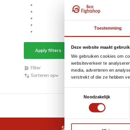
Toestemming
k1 kickboxing
Deze website maakt gebruik
Apply filters
We gebruiken cookies om cont
Producten
websiteverkeer te analyseren
Filter
media, adverteren en analys
Sorteren op
verstrekt of die ze hebben v
Toestemmingsselectie
Noodzakelijk
GRATIS verzending v.a 
Snel antwoord op je vra