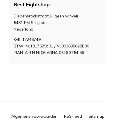
Best Fightshop
Diepenbrockstraat 6 (geen winkel)
5481 PM Schijndel
Nederland
KvK: 17246749
BTW: NL1817525b01 / NL001688628B90
IBAN: A.B.N NL06 ABNA 0546 3754 56
Algemene voorwaarden
RSS-feed
Sitemap