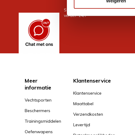
Weigeren
Stel je vraag in de chat, en we help
verder. 24/7
Meer
Klantenservice
informatie
Klantenservice
Vechtsporten
Maattabel
Beschermers
Verzendkosten
Trainingsmiddelen
Levertijd
Oefenwapens