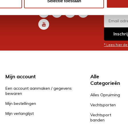
Selectie toestaan
promoti
en je graag
Inschri
* Lees hier de
Mijn account
Alle
Categorieën
Een account aanmaken / gegevens
bewaren
Alles Opruiming
Mijn bestellingen
Vechtsporten
Mijn verlanglijst
Vechtsport
banden