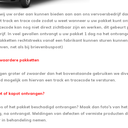
wij uw order aan kunnen bieden aan aan ons vervoersbedrijf d
et track en trace code zodat u weet wanneer u uw pakket kunt o
cecode kan nog niet direct zichtbaar zijn en werken, dit gebeurt
ijf. In veel gevallen ontvangt u uw pakket 1 dag na het ontvang
pakketten rechtstreeks vanaf een fabrikant kunnen sturen kunnen w
ven, net als bij brievenbuspost)
zwaardere pakketten
gen groter of zwaarder dan het bovenstaande gebruiken we diver
ijd mogelijk om hiervan een track en tracecode te versturen.
et of kapot ontvangen?
os of het pakket beschadigd ontvangen? Maak dan foto's van het
g, na ontvangst. Meldingen van defecten of vermiste producten
r in behandeling nemen.