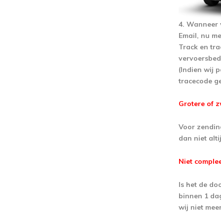
4. Wanneer 
Email, nu m
Track en tra
vervoersbedr
(Indien wij 
tracecode ge
Grotere of 
Voor zendin
dan niet alt
Niet comple
Is het de do
binnen 1 da
wij niet mee