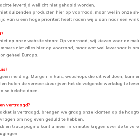
chte levertijd wellicht niet gehaald worden.
niet duizenden producten hier op voorraad, maar wel in onze sh
tijd van u een hoge prioriteit heeft raden wij u aan naar een wink
d?
iet op onze website staan: Op voorraad, wij kiezen voor de mel
mmers niet alles hier op voorraad, maar wat wel leverbaar is omd
oor geheel Europa.
uis?
geen melding: Morgen in huis, webshops die dit wel doen, kunnen
llen halen de vervoersbedrijven het de volgende werkdag te levere
valse belofte doen.
ien vertraagd?
pakket is vertraagd, brengen we graag onze klanten op de hoogt
u vragen om nog even geduld te hebben.
ck en trace pagina kunt u meer informatie krijgen over de te ver
ragingen.