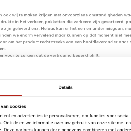
 ook wij te maken krijgen met onvoorziene omstandigheden waa
drukte in het verkeer, pakketten die verkeerd zijn gesorteerd, p
e zijn geleverd enz. Helaas kan er het een en ander misgaan, m
vinden we enorm vervelend maar kunnen op dat moment niet me
voor om het product rechtstreeks van een hoofdleverancier naar 
en.
 er voor te zorgen dat de vertraging beperkt blijft.
en we met vele leveranciers een voorraad koppeling, het kan ech
ngeboden niet actueel blijkt te zijn omdat de verkoop sneller 
erkt in een automatische product feed.
op kan niet aansprakelijk worden gesteld wanneer levertijd nie
Details
 leveren wij vele unieke producten die u niet snel ergens anders
rd! Het is een bewuste keuze om een groot aantal aan te bieden 
Dit doen onze fabrikanten en hoofdleverancieren voor ons. Wij w
 van cookies
en bewust wat er hier op voorraad wordt gelegd, dit komt ten goe
ent en advertenties te personaliseren, om functies voor social
ing?
. Ook delen we informatie over uw gebruik van onze site met on
 Best Fightshop een order plaatst gaat het als volgt.
e. Deze partners kunnen deze gegevens combineren met andere i