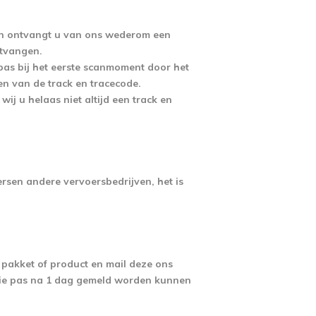
an ontvangt u van ons wederom een
ntvangen.
 pas bij het eerste scanmoment door het
en van de track en tracecode.
ij u helaas niet altijd een track en
sen andere vervoersbedrijven, het is
 pakket of product en mail deze ons
 die pas na 1 dag gemeld worden kunnen