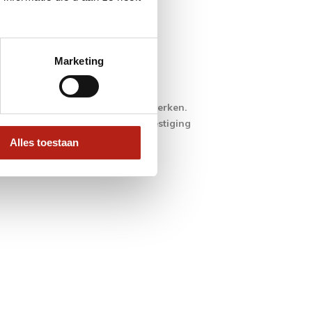
ling genomen).
Marketing
bij de factuur als bijlage.
betaling) gaan wij uw order verwerken.
iers ontvangt u wederom een bevestiging
Alles toestaan