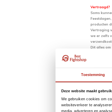
Vertraagd?
Soms kunnen
Feestdagen, 
producten di
Vertraging 
we er zelfs 
verzendkost
Dit alles om
Tevens hebb
ons wordt aa
wordt bijgew
Best Fightsh
Toestemming
Daarin tegen
wachten waa
te leggen. 
Deze website maakt gebruik
zijn en kiez
We gebruiken cookies om cont
Orderverwerk
websiteverkeer te analyseren
Indien u bij
media, adverteren en analys