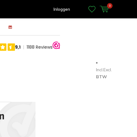
0
Inloggen
100 dagen retourrecht
Banden
Matten
Tassen
Incl.
Excl.
BTW