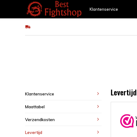
Klantenservice
GRATIS verzending v.a €75
Vechtsporten
Beschermers
Trainingsm
SALE
Levertijd
Klantenservice
Maattabel
Verzendkosten
Levertijd