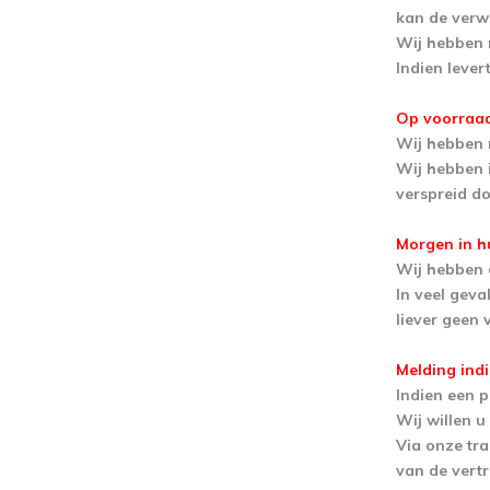
kan de verwa
Wij hebben 
Indien lever
Op voorraa
Wij hebben n
Wij hebben i
verspreid d
Morgen in h
Wij hebben 
In veel geva
liever geen 
Melding ind
Indien een 
Wij willen 
Via onze tra
van de vert