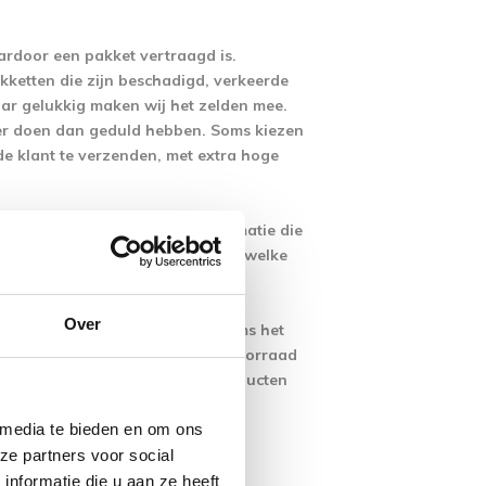
rdoor een pakket vertraagd is.
akketten die zijn beschadigd, verkeerde
aar gelukkig maken wij het zelden mee.
er doen dan geduld hebben. Soms kiezen
de klant te verzenden, met extra hoge
ter soms gebeuren dat de informatie die
kan gaan dan een voorraad status welke
t gehaald kan worden.
Over
 zult vinden en is het daarom soms het
en deze niet allemaal hier op voorraad
eten wat de meest verkochte producten
de voor de productprijs.
 media te bieden en om ons
ze partners voor social
nformatie die u aan ze heeft