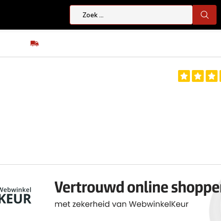
Eenvoudig ruilen of retour
iddelen
Oefenwapens
Kleding
Schoenen