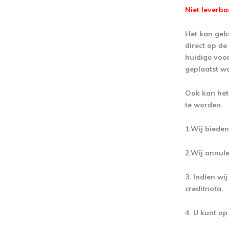
Niet leverb
Het kan gebe
direct op d
huidige voo
geplaatst w
Ook kan het 
te worden.
1.Wij bieden
2.Wij annule
3. Indien wi
creditnota.
4. U kunt o