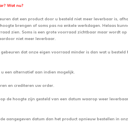
aar? Wat nu?
uren dat een product door u besteld niet meer leverbaar is, afha
e hoogte brengen of soms pas na enkele werkdagen.
Helaas kunnen
rraad zien. Soms is een grote voorraad zichtbaar maar wordt op
aardoor niet meer leverbaar.
gebeuren dat onze eigen voorraad minder is dan wat u besteld he
 u een alternatief aan indien mogelijk.
ren en crediteren uw order.
j op de hoogte zijn gesteld van een datum waarop weer leverbaa
p de aangegeven datum dan het product opnieuw bestellen in on