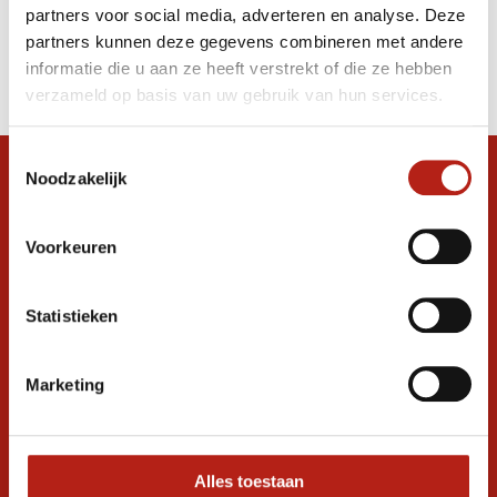
partners voor social media, adverteren en analyse. Deze
Producten
partners kunnen deze gegevens combineren met andere
informatie die u aan ze heeft verstrekt of die ze hebben
Filter
verzameld op basis van uw gebruik van hun services.
Sorteren op
Toestemmingsselectie
Noodzakelijk
Snel antwoord op je vraag?
Stel je vraag in de chat, en we helpen je
graag verder. 24/7
Voorkeuren
Volg ons
Statistieken
Marketing
Ontvang de nieuwste aanbiedingen en
promoties
Inschrijven voor
korting
Alles toestaan