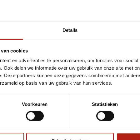
Details
inkai opruiming
 van cookies
ent en advertenties te personaliseren, om functies voor social
. Ook delen we informatie over uw gebruik van onze site met on
e. Deze partners kunnen deze gegevens combineren met andere i
erzameld op basis van uw gebruik van hun services.
Voorkeuren
Statistieken
€75
Eenvoudig ruilen of retour
ag?
Volg ons
Ontvang 