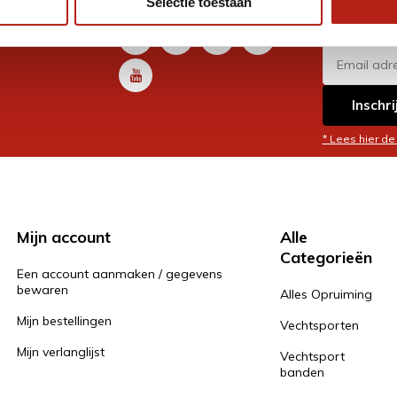
Selectie toestaan
promoti
en je graag
Inschri
* Lees hier de
Mijn account
Alle
Categorieën
Een account aanmaken / gegevens
bewaren
Alles Opruiming
Mijn bestellingen
Vechtsporten
Mijn verlanglijst
Vechtsport
banden