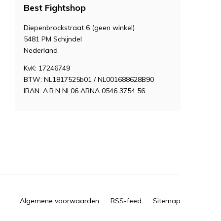
Best Fightshop
Diepenbrockstraat 6 (geen winkel)
5481 PM Schijndel
Nederland
KvK: 17246749
BTW: NL1817525b01 / NL001688628B90
IBAN: A.B.N NL06 ABNA 0546 3754 56
Algemene voorwaarden
RSS-feed
Sitemap