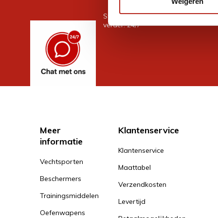
Weigeren
Stel je vraag in de chat, en we help
verder. 24/7
Meer
Klantenservice
informatie
Klantenservice
Vechtsporten
Maattabel
Beschermers
Verzendkosten
Trainingsmiddelen
Levertijd
Oefenwapens