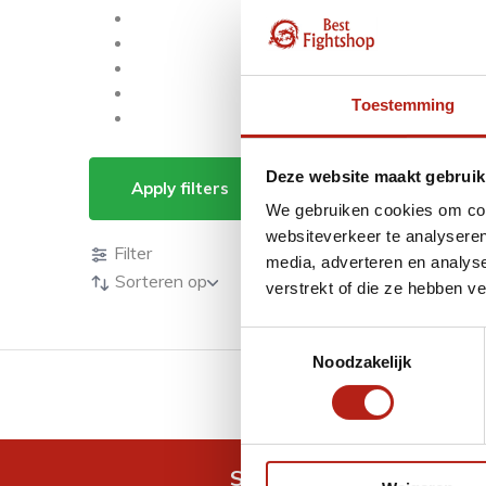
Toestemming
Bekijk hier Kyokush
Deze website maakt gebruik
Apply filters
We gebruiken cookies om cont
Producten
websiteverkeer te analyseren
Filter
media, adverteren en analys
Sorteren op
verstrekt of die ze hebben v
Toestemmingsselectie
Noodzakelijk
GRATIS verzending v.a 
Snel antwoord op je vra