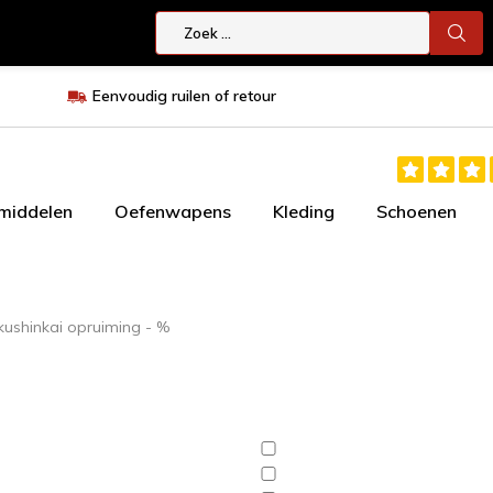
Eenvoudig ruilen of retour
smiddelen
Oefenwapens
Kleding
Schoenen
kushinkai opruiming - %