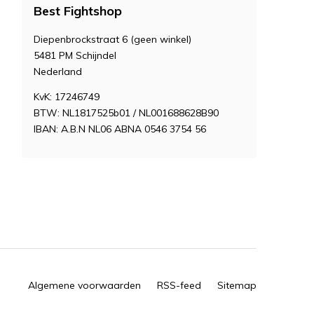
Best Fightshop
Diepenbrockstraat 6 (geen winkel)
5481 PM Schijndel
Nederland
KvK: 17246749
BTW: NL1817525b01 / NL001688628B90
IBAN: A.B.N NL06 ABNA 0546 3754 56
Algemene voorwaarden
RSS-feed
Sitemap