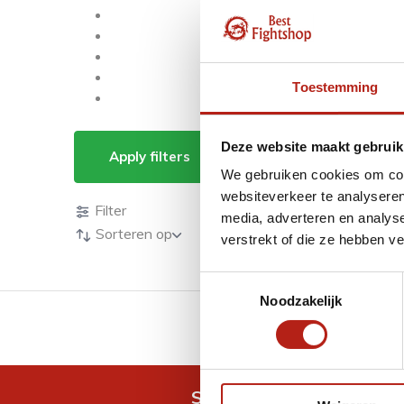
Toestemming
Dames bescherming
Deze website maakt gebruik
Apply filters
We gebruiken cookies om cont
Producten
websiteverkeer te analyseren
Filter
media, adverteren en analys
Sorteren op
verstrekt of die ze hebben v
Toestemmingsselectie
Noodzakelijk
GRATIS verzending v.a 
Snel antwoord op je vra