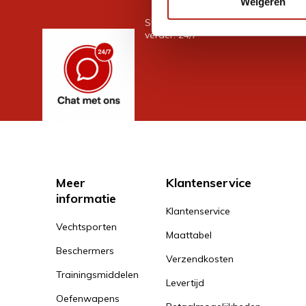
Weigeren
Stel je vraag in de chat, en we help
verder. 24/7
Meer
Klantenservice
informatie
Klantenservice
Vechtsporten
Maattabel
Beschermers
Verzendkosten
Trainingsmiddelen
Levertijd
Oefenwapens