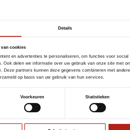
Details
 van cookies
ent en advertenties te personaliseren, om functies voor social
. Ook delen we informatie over uw gebruik van onze site met on
e. Deze partners kunnen deze gegevens combineren met andere i
erzameld op basis van uw gebruik van hun services.
Voorkeuren
Statistieken
€75
Eenvoudig ruilen of retour
ag?
Volg ons
Ontvang 