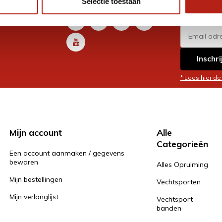
Selectie toestaan
promoti
en je graag
Inschri
* Lees hier de
Mijn account
Alle
Categorieën
Een account aanmaken / gegevens
bewaren
Alles Opruiming
Mijn bestellingen
Vechtsporten
Mijn verlanglijst
Vechtsport
banden