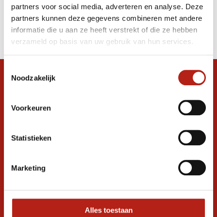
partners voor social media, adverteren en analyse. Deze
Producten
partners kunnen deze gegevens combineren met andere
informatie die u aan ze heeft verstrekt of die ze hebben
Filter
verzameld op basis van uw gebruik van hun services.
Sorteren op
Toestemmingsselectie
Noodzakelijk
Snel antwoord op je vraag?
Stel je vraag in de chat, en we helpen je
graag verder. 24/7
Voorkeuren
Volg ons
Statistieken
Marketing
Ontvang de nieuwste aanbiedingen en
promoties
Inschrijven voor
korting
Alles toestaan