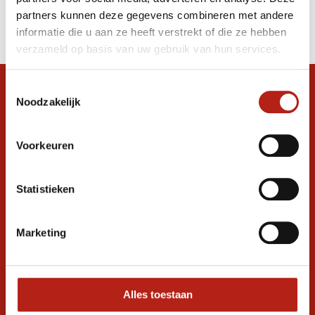
Producten
partners kunnen deze gegevens combineren met andere
Filter
informatie die u aan ze heeft verstrekt of die ze hebben
Sorteren op
verzameld op basis van uw gebruik van hun services.
Toestemmingsselectie
Snel antwoord op je vraag?
Noodzakelijk
Stel je vraag in de chat, en we helpen je
graag verder. 24/7
Voorkeuren
Volg ons
Statistieken
Ontvang de nieuwste aanbiedingen en
Marketing
promoties
Inschrijven voor
korting
Alles toestaan
* Lees hier de wettelijke beperkingen