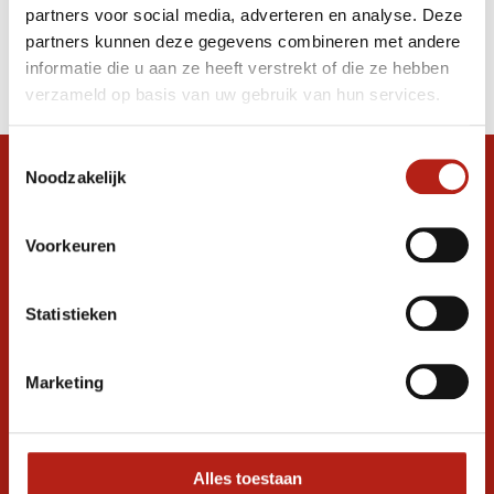
partners voor social media, adverteren en analyse. Deze
Producten
partners kunnen deze gegevens combineren met andere
informatie die u aan ze heeft verstrekt of die ze hebben
Filter
verzameld op basis van uw gebruik van hun services.
Sorteren op
Toestemmingsselectie
Noodzakelijk
Snel antwoord op je vraag?
Stel je vraag in de chat, en we helpen je
graag verder. 24/7
Voorkeuren
Volg ons
Statistieken
Marketing
Ontvang de nieuwste aanbiedingen en
promoties
Inschrijven voor
korting
Alles toestaan