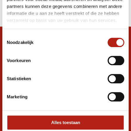
Producten
partners kunnen deze gegevens combineren met andere
Filter
informatie die u aan ze heeft verstrekt of die ze hebben
Sorteren op
verzameld op basis van uw gebruik van hun services.
Toestemmingsselectie
Snel antwoord op je vraag?
Noodzakelijk
Stel je vraag in de chat, en we helpen je
graag verder. 24/7
Voorkeuren
Volg ons
Statistieken
Ontvang de nieuwste aanbiedingen en
Marketing
promoties
Inschrijven voor
korting
Alles toestaan
* Lees hier de wettelijke beperkingen