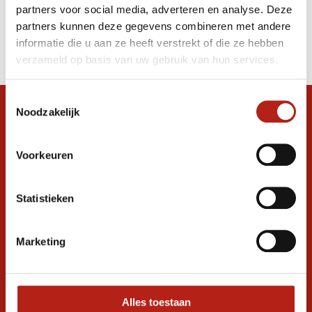
partners voor social media, adverteren en analyse. Deze
Producten
partners kunnen deze gegevens combineren met andere
informatie die u aan ze heeft verstrekt of die ze hebben
Filter
verzameld op basis van uw gebruik van hun services.
Sorteren op
Toestemmingsselectie
Noodzakelijk
Snel antwoord op je vraag?
Stel je vraag in de chat, en we helpen je
graag verder. 24/7
Voorkeuren
Volg ons
Statistieken
Marketing
Ontvang de nieuwste aanbiedingen en
promoties
Inschrijven voor
korting
Alles toestaan