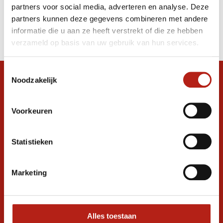
partners voor social media, adverteren en analyse. Deze
Producten
partners kunnen deze gegevens combineren met andere
informatie die u aan ze heeft verstrekt of die ze hebben
Filter
verzameld op basis van uw gebruik van hun services.
Sorteren op
Toestemmingsselectie
Noodzakelijk
Snel antwoord op je vraag?
Stel je vraag in de chat, en we helpen je
graag verder. 24/7
Voorkeuren
Volg ons
Statistieken
Marketing
Ontvang de nieuwste aanbiedingen en
promoties
Inschrijven voor
korting
Alles toestaan