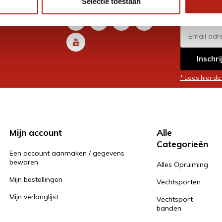
Selectie toestaan
promoti
en je graag
Inschri
* Lees hier de
Mijn account
Alle
Categorieën
Een account aanmaken / gegevens
bewaren
Alles Opruiming
Mijn bestellingen
Vechtsporten
Mijn verlanglijst
Vechtsport
banden