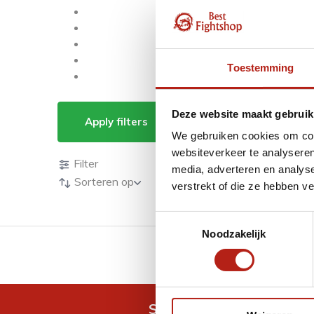
Toestemming
Tai Chi pakken
Deze website maakt gebruik
Apply filters
We gebruiken cookies om cont
Producten
websiteverkeer te analyseren
Filter
media, adverteren en analys
Sorteren op
verstrekt of die ze hebben v
Toestemmingsselectie
Noodzakelijk
GRATIS verzending v.a 
Snel antwoord op je vra