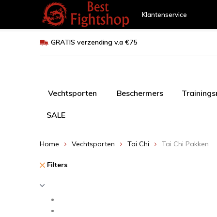
Klantenservice
GRATIS verzending v.a €75
Vechtsporten
Beschermers
Training
SALE
Home
Vechtsporten
Tai Chi
Tai Chi Pakken
Filters