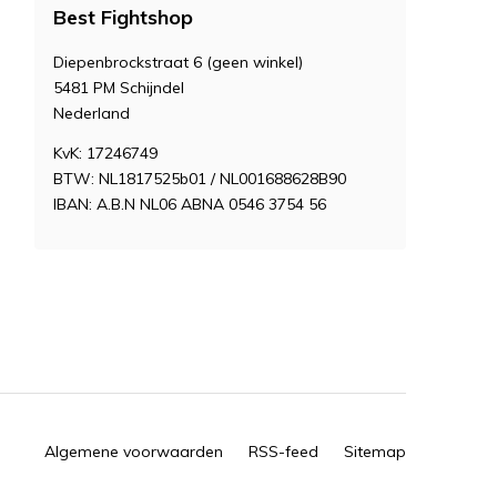
Best Fightshop
Diepenbrockstraat 6 (geen winkel)
5481 PM Schijndel
Nederland
KvK: 17246749
BTW: NL1817525b01 / NL001688628B90
IBAN: A.B.N NL06 ABNA 0546 3754 56
Algemene voorwaarden
RSS-feed
Sitemap