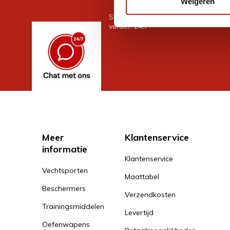
Weigeren
Stel je vraag in de chat, en we help
verder. 24/7
Meer
Klantenservice
informatie
Klantenservice
Vechtsporten
Maattabel
Beschermers
Verzendkosten
Trainingsmiddelen
Levertijd
Oefenwapens