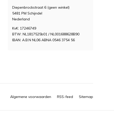
Diepenbrockstraat 6 (geen winkel)
5481 PM Schijndel
Nederland
KvK: 17246749
BTW: NL1817525b01 / NL001688628B90
IBAN: A.B.N NL06 ABNA 0546 3754 56
Algemene voorwaarden
RSS-feed
Sitemap