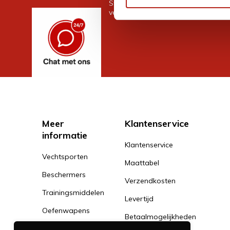
Stel je vraag in de chat, en we help
verder. 24/7
Meer
Klantenservice
informatie
Klantenservice
Vechtsporten
Maattabel
Beschermers
Verzendkosten
Trainingsmiddelen
Levertijd
Oefenwapens
Betaalmogelijkheden
Kleding