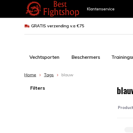
Klantenservice
GRATIS verzending v.a €75
Vechtsporten
Beschermers
Training
Home
Tags
blauw
blau
Filters
Produc