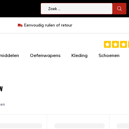
Eenvoudig ruilen of retour
smiddelen
Oefenwapens
Kleding
Schoenen
w
ten