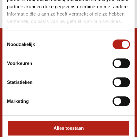
Producten
partners kunnen deze gegevens combineren met andere
Filter
informatie die u aan ze heeft verstrekt of die ze hebben
Sorteren op
verzameld op basis van uw gebruik van hun services.
Toestemmingsselectie
Snel antwoord op je vraag?
Noodzakelijk
Stel je vraag in de chat, en we helpen je
graag verder. 24/7
Voorkeuren
Volg ons
Statistieken
Ontvang de nieuwste aanbiedingen en
Marketing
promoties
Inschrijven voor
korting
Alles toestaan
* Lees hier de wettelijke beperkingen