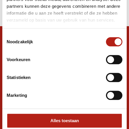
Producten
partners kunnen deze gegevens combineren met andere
Filter
informatie die u aan ze heeft verstrekt of die ze hebben
Sorteren op
verzameld op basis van uw gebruik van hun services.
Toestemmingsselectie
Snel antwoord op je vraag?
Noodzakelijk
Stel je vraag in de chat, en we helpen je
graag verder. 24/7
Voorkeuren
Volg ons
Statistieken
Ontvang de nieuwste aanbiedingen en
Marketing
promoties
Inschrijven voor
korting
Alles toestaan
* Lees hier de wettelijke beperkingen