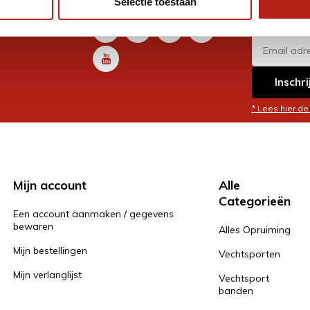
Selectie toestaan
promoti
en je graag
Inschri
* Lees hier de
Mijn account
Alle
Categorieën
Een account aanmaken / gegevens
bewaren
Alles Opruiming
Mijn bestellingen
Vechtsporten
Mijn verlanglijst
Vechtsport
banden