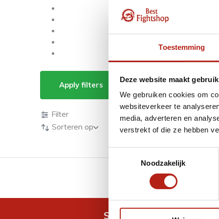
Toestemming
Producten getagd m
Deze website maakt gebruik
Apply filters
We gebruiken cookies om cont
Producten
websiteverkeer te analyseren
Filter
media, adverteren en analys
Sorteren op
verstrekt of die ze hebben v
Toestemmingsselectie
Noodzakelijk
GRATIS verzending v.a 
Snel antwoord op je vra