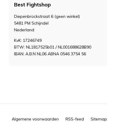
Best Fightshop
Diepenbrockstraat 6 (geen winkel)
5481 PM Schijndel
Nederland
KvK: 17246749
BTW: NL1817525b01 / NL001688628B90
IBAN: A.B.N NL06 ABNA 0546 3754 56
Algemene voorwaarden
RSS-feed
Sitemap