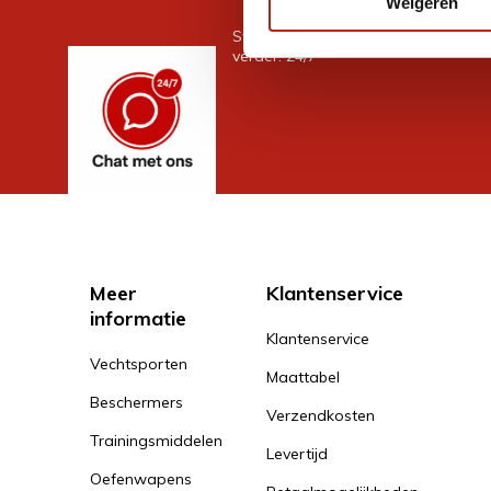
Weigeren
Stel je vraag in de chat, en we help
verder. 24/7
Meer
Klantenservice
informatie
Klantenservice
Vechtsporten
Maattabel
Beschermers
Verzendkosten
Trainingsmiddelen
Levertijd
Oefenwapens