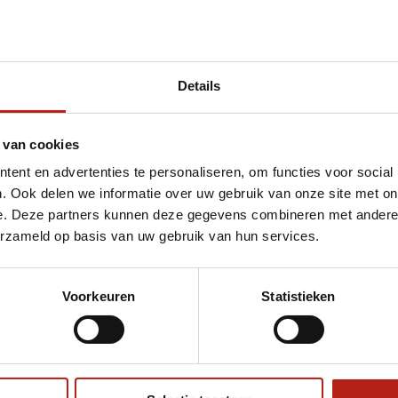
Details
et puzzelmatten kopen
 van cookies
ent en advertenties te personaliseren, om functies voor social
. Ook delen we informatie over uw gebruik van onze site met on
e. Deze partners kunnen deze gegevens combineren met andere i
erzameld op basis van uw gebruik van hun services.
Voorkeuren
Statistieken
€75
Eenvoudig ruilen of retour
ag?
Volg ons
Ontvang 