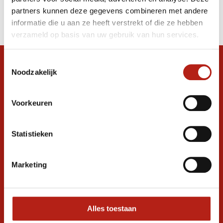
Producten
partners kunnen deze gegevens combineren met andere
Filter
informatie die u aan ze heeft verstrekt of die ze hebben
Sorteren op
verzameld op basis van uw gebruik van hun services.
Toestemmingsselectie
Snel antwoord op je vraag?
Noodzakelijk
Stel je vraag in de chat, en we helpen je
graag verder. 24/7
Voorkeuren
Volg ons
Statistieken
Ontvang de nieuwste aanbiedingen en
Marketing
promoties
Inschrijven voor
korting
Alles toestaan
* Lees hier de wettelijke beperkingen