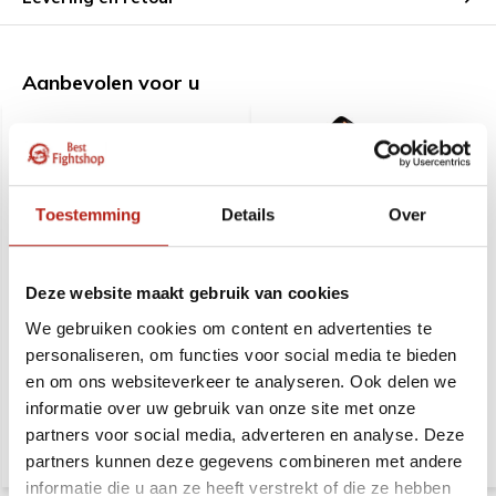
Aanbevolen voor u
Toestemming
Details
Over
Deze website maakt gebruik van cookies
Oefenwapen draagtas
Wapen opbergtas Maxi,
Universeel 135 cm
ca. H135 x B30 cm
We gebruiken cookies om content en advertenties te
personaliseren, om functies voor social media te bieden
en om ons websiteverkeer te analyseren. Ook delen we
Deliverytime
Deliverytime
informatie over uw gebruik van onze site met onze
43,99
54,99
62,99
76,99
partners voor social media, adverteren en analyse. Deze
partners kunnen deze gegevens combineren met andere
informatie die u aan ze heeft verstrekt of die ze hebben