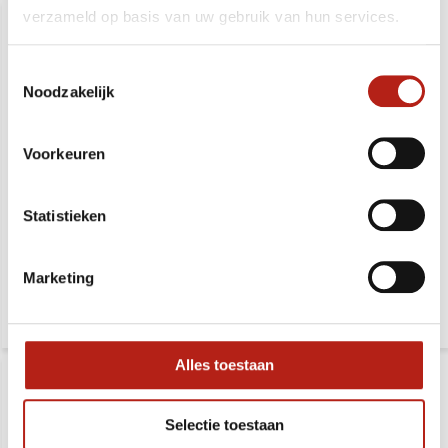
verzameld op basis van uw gebruik van hun services.
Toestemmingsselectie
Noodzakelijk
Voorkeuren
Shinai / katana draagtas
Oefenwapen draagtas
125 Cm
nylon, 135 cm
Statistieken
Deliverytime
Deliverytime
Marketing
21,99
32,99
32,99
39,99
Alles toestaan
Selectie toestaan