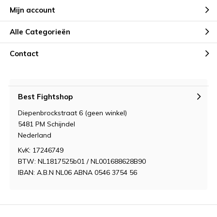
Mijn account
Alle Categorieën
Contact
Best Fightshop
Diepenbrockstraat 6 (geen winkel)
5481 PM Schijndel
Nederland
KvK: 17246749
BTW: NL1817525b01 / NL001688628B90
IBAN: A.B.N NL06 ABNA 0546 3754 56