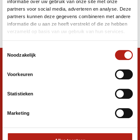
informatie over uw gebruik van onze site met onze
Aikido, Kung fu, Karate
partners voor social media, adverteren en analyse. Deze
partners kunnen deze gegevens combineren met andere
Producten
informatie die u aan ze heeft verstrekt of die ze hebben
Filter
verzameld op basis van uw gebruik van hun services.
Sorteren op
Toestemmingsselectie
Noodzakelijk
Snel antwoord op je vraag?
Stel je vraag in de chat, en we helpen je
Voorkeuren
graag verder. 24/7
Volg ons
Statistieken
Marketing
Ontvang de nieuwste aanbiedingen en
promoties
Inschrijven voor