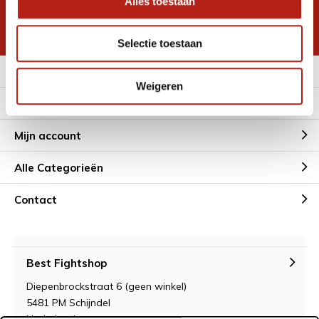
Alles toestaan
korting
* Lees hier de wettelijke beperkingen
Selectie toestaan
Meer informatie
Weigeren
Klantenservice
Mijn account
Alle Categorieën
Contact
Best Fightshop
Diepenbrockstraat 6 (geen winkel)
5481 PM Schijndel