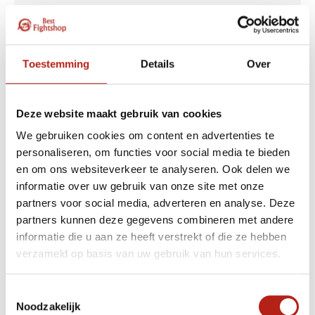
Agility ladders zijn platte, rechthoekige ladders
die zijn ontworpen om je voetenwerk en snelheid
te verbeteren. Ze zijn ideaal voor sporters die hun
voetenwerk en coördinatie willen verbeteren,
Toestemming
Details
Over
zoals voetballers, basketballers en tennissers. Je
kunt verschillende oefeningen doen, zoals side
steps, crossovers en zigzag runs.
Deze website maakt gebruik van cookies
Medicijnballen
We gebruiken cookies om content en advertenties te
personaliseren, om functies voor social media te bieden
en om ons websiteverkeer te analyseren. Ook delen we
Medicijnballen zijn zware ballen die je kunt
informatie over uw gebruik van onze site met onze
gebruiken om kracht- en conditietrainingen te
partners voor social media, adverteren en analyse. Deze
doen. Je kunt ze gebruiken voor oefeningen zoals
partners kunnen deze gegevens combineren met andere
squats, lunges en burpees, maar ook voor het
informatie die u aan ze heeft verstrekt of die ze hebben
werpen van de bal tegen een muur of naar een
verzameld op basis van uw gebruik van hun services.
trainingspartner. Medicijnballen zijn verkrijgbaar in
verschillende gewichten en maten.
Toestemmingsselectie
Battle ropes
Noodzakelijk