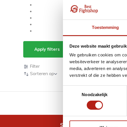
Toestemming
Display / houders
Deze website maakt gebruik
Apply filters
We gebruiken cookies om cont
Producten
websiteverkeer te analyseren
Filter
media, adverteren en analys
Sorteren op
verstrekt of die ze hebben v
Toestemmingsselectie
Noodzakelijk
GRATIS verzending v.a 
Snel antwoord op je vra