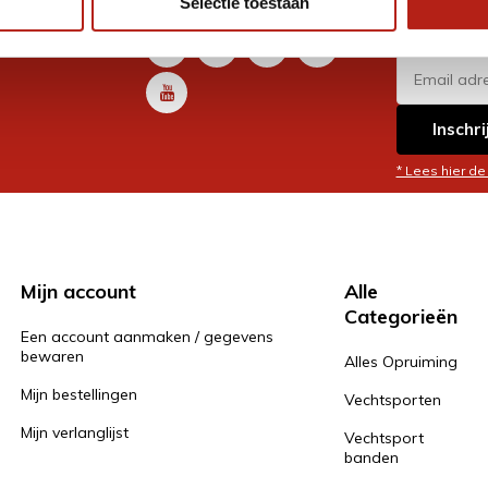
Selectie toestaan
promoti
en je graag
Inschri
* Lees hier de
Mijn account
Alle
Categorieën
Een account aanmaken / gegevens
bewaren
Alles Opruiming
Mijn bestellingen
Vechtsporten
Mijn verlanglijst
Vechtsport
banden