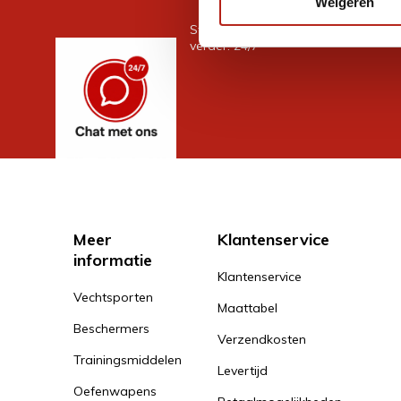
Weigeren
Stel je vraag in de chat, en we help
verder. 24/7
Meer
Klantenservice
informatie
Klantenservice
Vechtsporten
Maattabel
Beschermers
Verzendkosten
Trainingsmiddelen
Levertijd
Oefenwapens