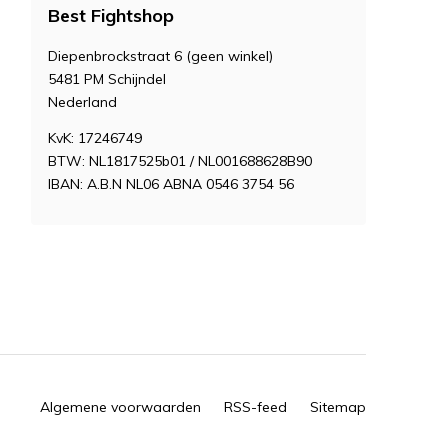
Best Fightshop
Diepenbrockstraat 6 (geen winkel)
5481 PM Schijndel
Nederland
KvK: 17246749
BTW: NL1817525b01 / NL001688628B90
IBAN: A.B.N NL06 ABNA 0546 3754 56
Algemene voorwaarden
RSS-feed
Sitemap