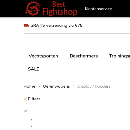
Klantenservice
GRATIS verzending v.a €75
Vechtsporten
Beschermers
Training
SALE
Home
Oefenwapens
Display / houders
Filters