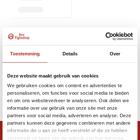
MMA Ringen / Octagons
MMA ring / Octagon kopen?
Wij leveren diversen MMA ringen in diversen afmetingen.
Toestemming
Details
Over
Deze MMA ringen voldoen aan de strengste
veiligheidseisen.
U kunt uw eigen MMA ring samenstellen door de los te
Deze website maakt gebruik van cookies
leveren MMA panelen.
We gebruiken cookies om content en advertenties te
personaliseren, om functies voor social media te bieden
Voor berekening van de juiste verzendkosten maken
en om ons websiteverkeer te analyseren. Ook delen we
wij voor u een vrijblijvende offerte.
informatie over uw gebruik van onze site met onze
partners voor social media, adverteren en analyse. Deze
partners kunnen deze gegevens combineren met andere
informatie die u aan ze heeft verstrekt of die ze hebben
Snel antwoord op je vraag?
verzameld op basis van uw gebruik van hun services.