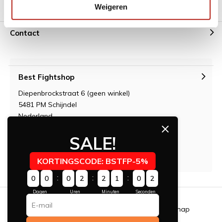
Weigeren
Alle Categorieën
Contact
Best Fightshop
Diepenbrockstraat 6 (geen winkel)
5481 PM Schijndel
Nederland
KvK: 17246749
SALE!
BTW: NL1817525b01 / NL001688628B90
IBAN: A.B.N NL06 ABNA 0546 3754 56
KORTINGSCODE: BSTFP-5%
:
:
:
0
0
0
2
2
1
0
1
Dagen
Uren
Minuten
Seconden
Algemene voorwaarden
RSS-feed
Sitemap