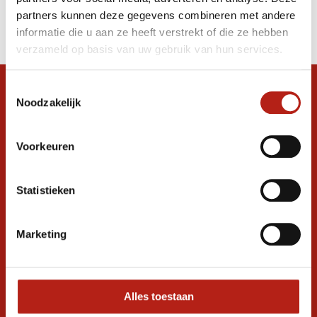
Producten
partners kunnen deze gegevens combineren met andere
Filter
informatie die u aan ze heeft verstrekt of die ze hebben
Sorteren op
verzameld op basis van uw gebruik van hun services.
Toestemmingsselectie
Snel antwoord op je vraag?
Noodzakelijk
Stel je vraag in de chat, en we helpen je
graag verder. 24/7
Voorkeuren
Volg ons
Statistieken
Ontvang de nieuwste aanbiedingen en
Marketing
promoties
Inschrijven voor
korting
Alles toestaan
* Lees hier de wettelijke beperkingen