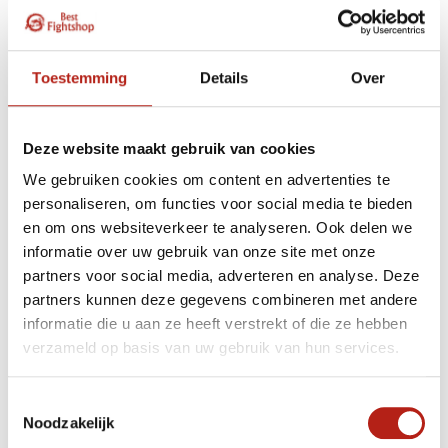
beschadigingen en diefstal. Er zijn verschillende soorten
tassen beschikbaar, waaronder draagtassen, foudralen
en koffers, elk met hun eigen voor- en nadelen.
Toestemming
Details
Over
In dit artikel gaan we het hebben over wapentassen
voor stokken, zwaarden, Shinai, Sai, Katana,
draagtassen en foudralen. We bespreken waarom het
Deze website maakt gebruik van cookies
belangrijk is om de juiste wapentas te kiezen en welke
We gebruiken cookies om content en advertenties te
soorten wapentassen er beschikbaar zijn.
personaliseren, om functies voor social media te bieden
Waarom is een wapentas belangrijk?
en om ons websiteverkeer te analyseren. Ook delen we
informatie over uw gebruik van onze site met onze
partners voor social media, adverteren en analyse. Deze
Een wapentas is belangrijk om je wapens te
partners kunnen deze gegevens combineren met andere
beschermen en te vervoeren. Wanneer je een wapen
informatie die u aan ze heeft verstrekt of die ze hebben
hebt, is het essentieel om het op de juiste manier op te
verzameld op basis van uw gebruik van hun services.
bergen en te beschermen om schade te voorkomen en
de levensduur van het wapen te verlengen. Een
wapentas beschermt ook anderen tegen onbedoeld
Toestemmingsselectie
letsel bij het dragen van een wapen.
Noodzakelijk