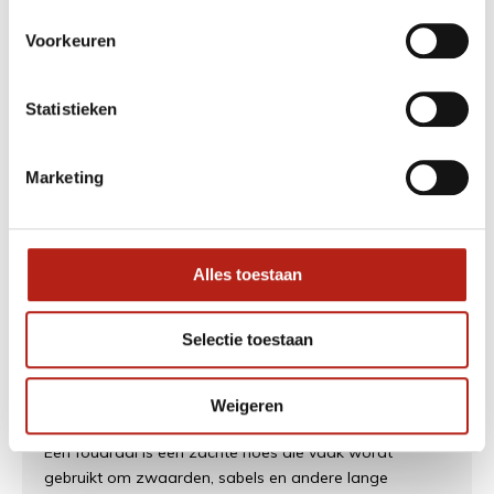
Soorten wapentassen
Voorkeuren
Er zijn verschillende soorten wapentassen beschikbaar,
elk ontworpen voor een specifiek type wapen.
Statistieken
Hieronder bespreken we de meest voorkomende
soorten wapentassen.
Marketing
Draagtas
Een draagtas is een eenvoudige tas die wordt gebruikt
Alles toestaan
om wapens te vervoeren. Ze zijn meestal gemaakt van
duurzame stof en hebben een ritssluiting om het
wapen te beschermen en op zijn plaats te houden
Selectie toestaan
tijdens het vervoer.
Foudraal
Weigeren
Een foudraal is een zachte hoes die vaak wordt
gebruikt om zwaarden, sabels en andere lange