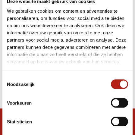
Deze website maakt gebruik van cookies
kunnen genieten van uw sport. Ook zijn er diversen
oefenwapens waarmee realistisch maar toch ook veilig
We gebruiken cookies om content en advertenties te
getraind kan worden.
personaliseren, om functies voor social media te bieden
en om ons websiteverkeer te analyseren. Ook delen we
Jiu Jitsu spullen? Best Fightshop!
informatie over uw gebruik van onze site met onze
partners voor social media, adverteren en analyse. Deze
partners kunnen deze gegevens combineren met andere
informatie die u aan ze heeft verstrekt of die ze hebben
verzameld op basis van uw gebruik van hun services.
Toestemmingsselectie
Noodzakelijk
Voorkeuren
Snel antwoord op je vraag?
Statistieken
Stel je vraag in de chat, en we helpen je