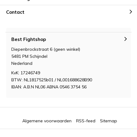
Contact
Best Fightshop
Diepenbrockstraat 6 (geen winkel)
5481 PM Schijndel
Nederland
KvK: 17246749
BTW: NL1817525b01 / NL001688628B90
IBAN: A.B.N NL06 ABNA 0546 3754 56
Algemene voorwaarden
RSS-feed
Sitemap