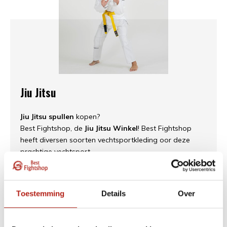
Jiu Jitsu
Jiu Jitsu spullen
kopen?
Best Fightshop, de
Jiu Jitsu Winkel
! Best Fightshop
heeft diversen soorten vechtsportkleding oor deze
prachtige vechtsport.
Pakken van beginner tot gevorderd. Ook de band mag
niet ontbreken, daarom leveren wij ook
vechtsportbanden in alle kleuren en maten.
Toestemming
Details
Over
Ook voor diversen beschermers heeft u bij ons een
grote keus. Zorg ervoor dat u goed beschermt bent
tijdens trainingen en wedstrijden om zo optimaal te