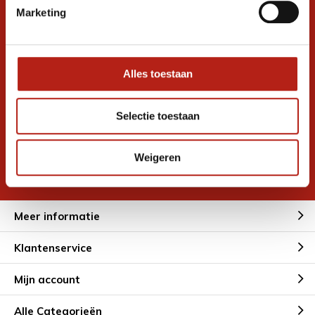
graag verder. 24/7
Marketing
Volg ons
Alles toestaan
Ontvang de nieuwste aanbiedingen en
promoties
Selectie toestaan
Inschrijven voor
korting
Weigeren
* Lees hier de wettelijke beperkingen
Meer informatie
Klantenservice
Mijn account
Alle Categorieën