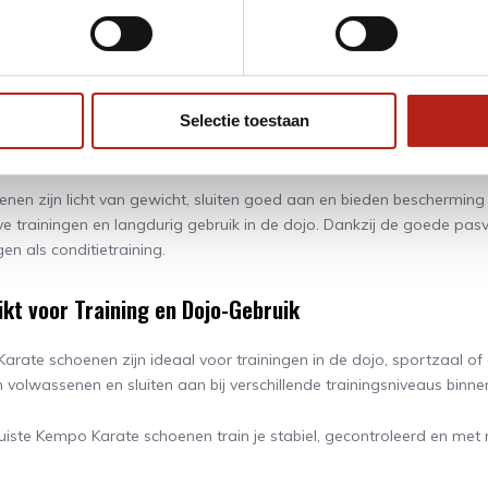
arate schoenen zijn ontworpen om natuurlijk bewegen mogelijk te 
e flexibiliteit voor draaibewegingen en helpen uitglijden op gladd
ken met meer vertrouwen en controle worden uitgevoerd.
Selectie toestaan
tabel en Praktisch in Gebruik
nen zijn licht van gewicht, sluiten goed aan en bieden bescherming 
ve trainingen en langdurig gebruik in de dojo. Dankzij de goede pas
en als conditietraining.
kt voor Training en Dojo-Gebruik
arate schoenen zijn ideaal voor trainingen in de dojo, sportzaal of
 volwassenen en sluiten aan bij verschillende trainingsniveaus binn
uiste Kempo Karate schoenen train je stabiel, gecontroleerd en met