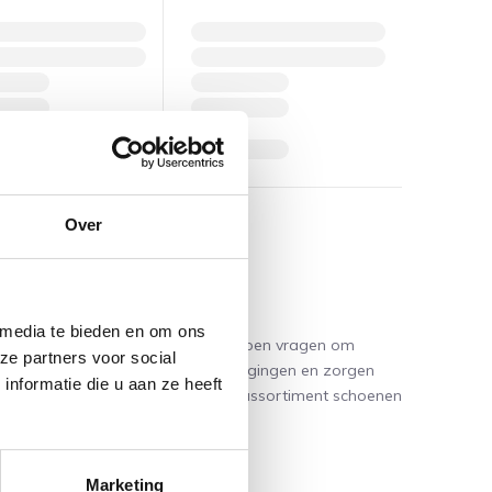
Over
rijheid
 media te bieden en om ons
ibewegingen en gecontroleerde trappen vragen om
ze partners voor social
choenen
ondersteunen deze bewegingen en zorgen
nformatie die u aan ze heeft
ind je een zorgvuldig geselecteerd assortiment schoenen
Marketing