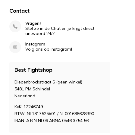
Contact
Vragen?
Stel ze in de Chat en je krijgt direct
antwoord 24/7
Instagram
Volg ons op Instagram!
Best Fightshop
Diepenbrockstraat 6 (geen winkel)
5481 PM Schijndel
Nederland
KvK: 17246749
BTW: NL1817525b01 / NL001688628B90
IBAN: A.B.N NL06 ABNA 0546 3754 56