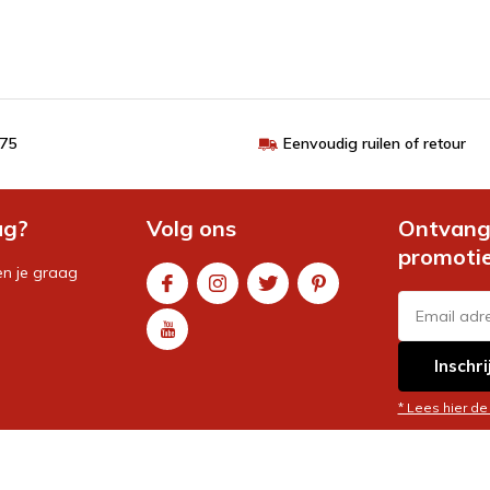
€75
Eenvoudig ruilen of retour
ag?
Volg ons
Ontvang 
promoti
en je graag
Inschri
* Lees hier de