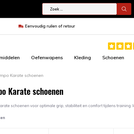
Eenvoudig ruilen of retour
smiddelen
Oefenwapens
Kleding
Schoenen
mpo Karate schoenen
o Karate schoenen
ate schoenen voor optimale grip, stabiliteit en comfort tijdens training. 
ten