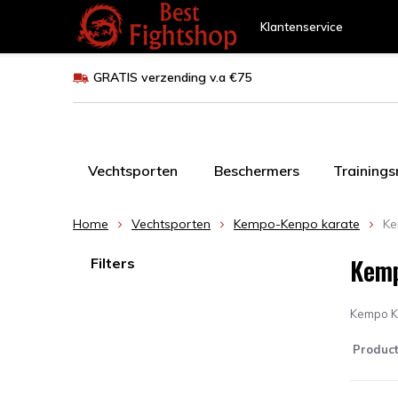
Klantenservice
GRATIS verzending v.a €75
Vechtsporten
Beschermers
Training
Home
Vechtsporten
Kempo-Kenpo karate
Ke
Kemp
Filters
Kempo Kar
Produc