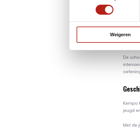
Kempo K
voldoend
technie
Weigeren
Comfor
De schoe
intensie
oefening
Geschi
Kempo K
jeugd en
Met de j