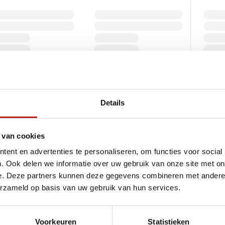
Details
o Karate schoenen
 Karate Schoenen – Grip, Stabiliteit en Bewegingsv
 van cookies
ent en advertenties te personaliseren, om functies voor social
Kempo Karate
is
voetwerk
essentieel. Snelle verplaatsingen, draa
. Ook delen we informatie over uw gebruik van onze site met on
n die optimale
grip, stabiliteit en comfort
bieden.
Kempo Karate s
e. Deze partners kunnen deze gegevens combineren met andere i
ra bescherming van de voeten tijdens training. Bij Best Fightshop v
erzameld op basis van uw gebruik van hun services.
luiten bij de eisen van Kempo Karate.
teuning bij Techniek en Voetwerk
Voorkeuren
Statistieken