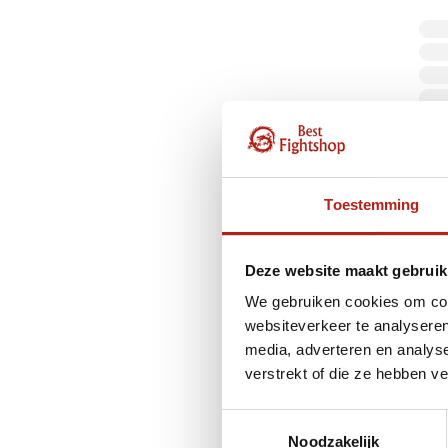
Toestemming
Kemp
Kempo
Deze website maakt gebruik
We gebruiken cookies om cont
Binnen
websiteverkeer te analyseren
schoene
media, adverteren en analys
voor ext
verstrekt of die ze hebben v
die aans
Toestemmingsselectie
Onders
Noodzakelijk