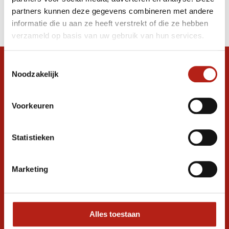
Producten
partners kunnen deze gegevens combineren met andere
Filter
informatie die u aan ze heeft verstrekt of die ze hebben
Sorteren op
verzameld op basis van uw gebruik van hun services.
Toestemmingsselectie
Snel antwoord op je vraag?
Noodzakelijk
Stel je vraag in de chat, en we helpen je
graag verder. 24/7
Voorkeuren
Volg ons
Statistieken
Ontvang de nieuwste aanbiedingen en
Marketing
promoties
Inschrijven voor
korting
Alles toestaan
* Lees hier de wettelijke beperkingen