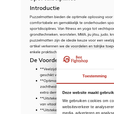
Introductie
Puzzelmatten bieden de optimale oplossing voor 
comfortabele en gemakkelijk te onderhouden sport
sportdisciplines. Van fitness en yoga tot vechtspor
grondtechnieken, worstelen, MMA, jiu jitsu, judo, kr
puzzelmatten zijn de ideale keuze voor een veelzij
artikel verkennen we de voordelen en talrijke to
enkele praktische trainingsvoorbeelden.
De Voordelen van Puzzelmatt
**Veelzijdig Voor Diverse Sporten**: Puzzel
geschikt voor een breed scala aan sportdisc
Toestemming
**Optimaal voor Grondoefeningen**: De mat
zachtheid en ondersteuning, waardoor ze i
extra demping.
Deze website maakt gebruik
**Uitstekende Grip en Comfort**: Ze garan
We gebruiken cookies om cont
van vitaal belang is om blessures te voorko
websiteverkeer te analyseren
**Uitstekende Demping**: Puzzelmatten bi
media, adverteren en analys