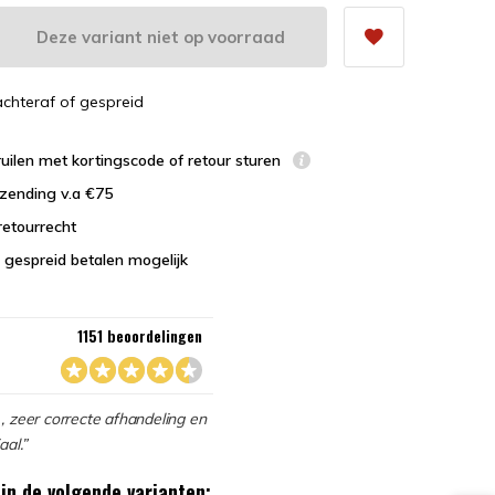
Deze variant niet op voorraad
 achteraf of gespreid
uilen met kortingscode of retour sturen
zending v.a €75
retourrecht
 gespreid betalen mogelijk
1151 beoordelingen
, zeer correcte afhandeling en
aal.”
in de volgende varianten: