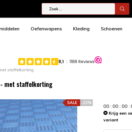
smiddelen
Oefenwapens
Kleding
Schoenen
et staffelkorting
- met staffelkorting
SALE
-23%
0
0
:
0
0
:
0
0
:
Krijg een s
variant