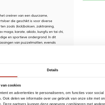
het creëren van een duurzame,
vloer die geschikt is voor diverse
ten zoals (kick)boksen, zaktraining,
av maga, karate, aikido, kungfu en tai chi,
dige en sportieve ondergrond. In dit
epassingen van puzzelmatten, evenals
en
matten zijn buitengewoon veelzijdig en
iplines, van yoga tot vechtsporten.
Details
ten bieden de perfecte balans tussen
deaal zijn voor grondoefeningen zonder
 van cookies
deren de benodigde grip en comfort, wat
ent en advertenties te personaliseren, om functies voor social
men en topprestaties te leveren.
. Ook delen we informatie over uw gebruik van onze site met on
eden uitstekende demping, waardoor
e. Deze partners kunnen deze gegevens combineren met andere i