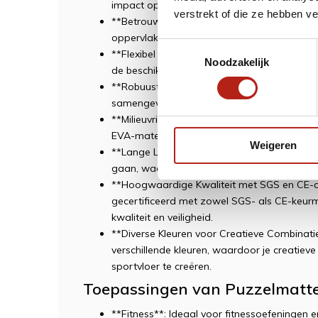
impact op gewrichten en spieren tot een m
verstrekt of die ze hebben v
**Betrouwbare Antislip Eigenschappen**: De 
oppervlakken voor maximale stabiliteit, zelfs
Toestemmingsselectie
**Flexibel en Aanpasbaar**: Ze kunnen fle
Noodzakelijk
de beschikbare ruimte en specifieke trainin
**Robuust bij Samenvoegen**: Meerdere m
samengevoegd voor een stevige sportvloerc
**Milieuvriendelijk (ECO-vriendelijk EVA-mate
EVA-materiaal met aandacht voor duurzaa
Weigeren
**Lange Levensduur Gegarandeerd**: Puzze
gaan, waardoor ze een kosteneffectieve inve
**Hoogwaardige Kwaliteit met SGS en CE-cer
gecertificeerd met zowel SGS- als CE-keur
kwaliteit en veiligheid.
**Diverse Kleuren voor Creatieve Combinatie
verschillende kleuren, waardoor je creatie
sportvloer te creëren.
Toepassingen van Puzzelmatt
**Fitness**: Ideaal voor fitnessoefeningen