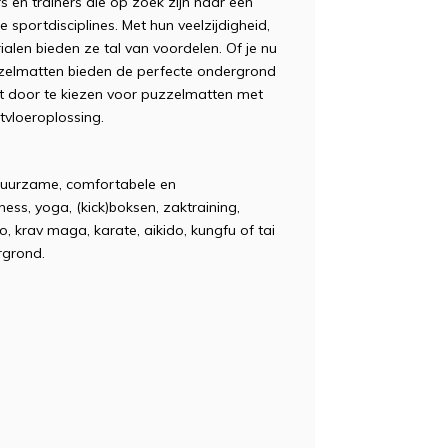
 en trainers die op zoek zijn naar een
sportdisciplines. Met hun veelzijdigheid,
ialen bieden ze tal van voordelen. Of je nu
uzzelmatten bieden de perfecte ondergrond
iteit door te kiezen voor puzzelmatten met
tvloeroplossing.
duurzame, comfortabele en
ness, yoga, (kick)boksen, zaktraining,
o, krav maga, karate, aikido, kungfu of tai
rgrond.