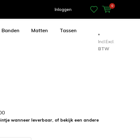
0
Inloggen
Banden
Matten
Tassen
Incl.
Excl.
BTW
0
0
eintje wanneer leverbaar, of bekijk een andere