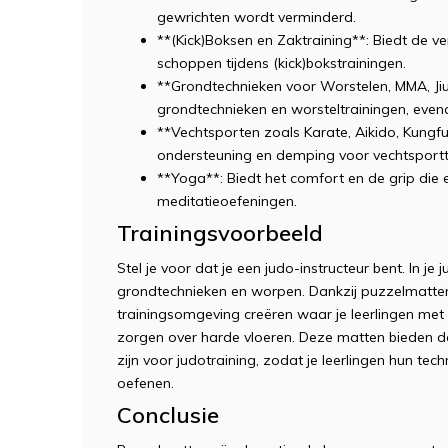
gewrichten wordt verminderd.
**(Kick)Boksen en Zaktraining**: Biedt de v
schoppen tijdens (kick)bokstrainingen.
**Grondtechnieken voor Worstelen, MMA, Jiu
grondtechnieken en worsteltrainingen, evena
**Vechtsporten zoals Karate, Aikido, Kungfu
ondersteuning en demping voor vechtsportt
**Yoga**: Biedt het comfort en de grip die e
meditatieoefeningen.
Trainingsvoorbeeld
Stel je voor dat je een judo-instructeur bent. In je 
grondtechnieken en worpen. Dankzij puzzelmatten 
trainingsomgeving creëren waar je leerlingen met
zorgen over harde vloeren. Deze matten bieden de
zijn voor judotraining, zodat je leerlingen hun tec
oefenen.
Conclusie