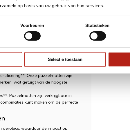
inimum wordt beperkt.
erzameld op basis van uw gebruik van hun services.
matten zijn voorzien van antislip
 bij intensieve workouts.
xibel worden ingedeeld en aangepast aan
Voorkeuren
Statistieken
gsbehoeften.
atten kunnen eenvoudig worden
onstructie.
riaal)**: Gemaakt van milieuvriendelijk
mheid.
Selectie toestaan
lmatten zijn ontworpen om lang mee te
stering zijn.
tificering**: Onze puzzelmatten zijn
merken, wat getuigt van de hoogste
s**: Puzzelmatten zijn verkrijgbaar in
ve combinaties kunt maken om de perfecte
en
 en aerobics, waardoor de impact op