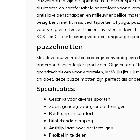
Puzzelmatten zijn de optimale keuze voor sporters
duurzame en comfortabele sportvloer voor diverse 
antislip-eigenschappen en milieuvriendelijke mater
bezig bent met fitness, vechtsporten of yoga, p
voor veilig en effectief trainen. Investeer in kwal
SGS- en CE-certificering voor een langdurige spor
puzzelmatten
Met deze puzzelmatten creëer je eenvoudig een 
onderhoudsvriendelijke sportvloer. Of je nu aan fit
grondtechnieken voor worstelen, MMA, jiu jitsu, jud
chi doet, deze puzzelmatten zijn perfect als onde
Specificaties:
Geschikt voor diverse sporten
Zacht genoeg voor grondoefeningen
Biedt grip en comfort
Uitstekende demping
Antislip laag voor perfecte grip
Flexibel in te delen