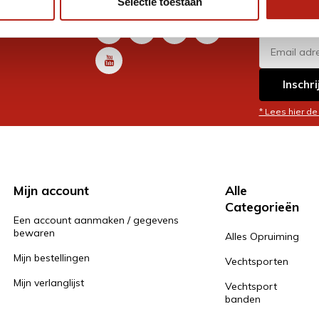
Selectie toestaan
promoti
en je graag
Inschri
* Lees hier de
Mijn account
Alle
Categorieën
Een account aanmaken / gegevens
bewaren
Alles Opruiming
Mijn bestellingen
Vechtsporten
Mijn verlanglijst
Vechtsport
banden