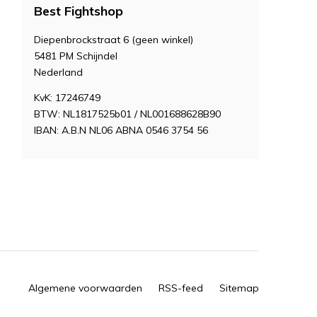
Best Fightshop
Diepenbrockstraat 6 (geen winkel)
5481 PM Schijndel
Nederland
KvK: 17246749
BTW: NL1817525b01 / NL001688628B90
IBAN: A.B.N NL06 ABNA 0546 3754 56
Algemene voorwaarden
RSS-feed
Sitemap