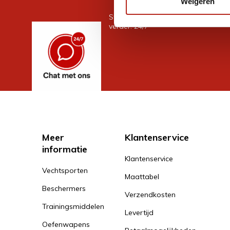
Weigeren
Stel je vraag in de chat, en we help
verder. 24/7
Meer
Klantenservice
informatie
Klantenservice
Vechtsporten
Maattabel
Beschermers
Verzendkosten
Trainingsmiddelen
Levertijd
Oefenwapens