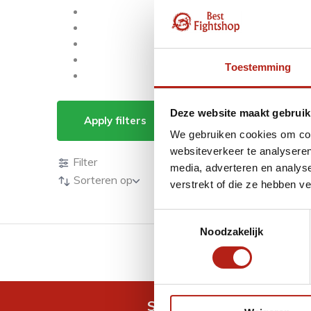
Toestemming
Opruiming tassen
Deze website maakt gebruik
Apply filters
We gebruiken cookies om cont
Producten
websiteverkeer te analyseren
Filter
media, adverteren en analys
Sorteren op
verstrekt of die ze hebben v
Toestemmingsselectie
Noodzakelijk
GRATIS verzending v.a 
Snel antwoord op je vra