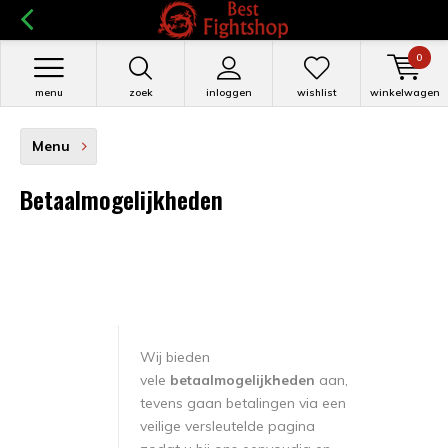
0
menu
zoek
inloggen
wishlist
winkelwagen
Menu
Betaalmogelijkheden
Wij bieden
vele
betaalmogelijkheden
aan,
tevens gaan betalingen via een
veilige versleutelde pagina