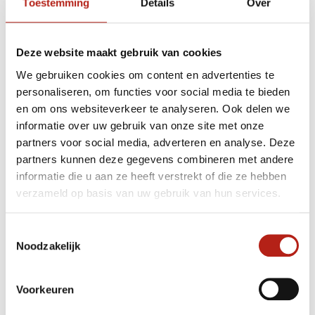
gegevens bij de hand en kunnen we het snelst een
Toestemming
Details
Over
offerte maken.
Achteraf betalen, of gespreid betalen
Deze website maakt gebruik van cookies
We gebruiken cookies om content en advertenties te
Achteraf betalen via Billink
personaliseren, om functies voor social media te bieden
van €250 tot €750
en om ons websiteverkeer te analyseren. Ook delen we
informatie over uw gebruik van onze site met onze
Eerst zien dan betalen? Ook dat is mogelijk.
partners voor social media, adverteren en analyse. Deze
Op het moment dat u de bestelling plaatst bepaald de
partners kunnen deze gegevens combineren met andere
payment provider binnen 1 seconden of hun de uitgestelde
informatie die u aan ze heeft verstrekt of die ze hebben
betaling kunnen / willen aannemen.
verzameld op basis van uw gebruik van hun services.
Indien zij dit weigeren zult u moeten kiezen voor een andere
betaaloptie.
Toestemmingsselectie
Noodzakelijk
U heeft geprobeerd te bestellen met Achteraf betalen maar
deze is geweigerd?
Wij kunnen niet zien waarom betalen na ontvangst is
Voorkeuren
geweigerd.