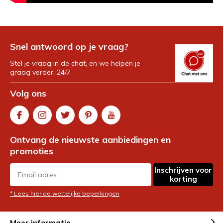
Snel antwoord op je vraag?
Stel je vraag in de chat, en we helpen je
graag verder. 24/7
Volg ons
Ontvang de nieuwste aanbiedingen en
promoties
Inschrijven voor
korting
* Lees hier de wettelijke beperkingen
Meer informatie