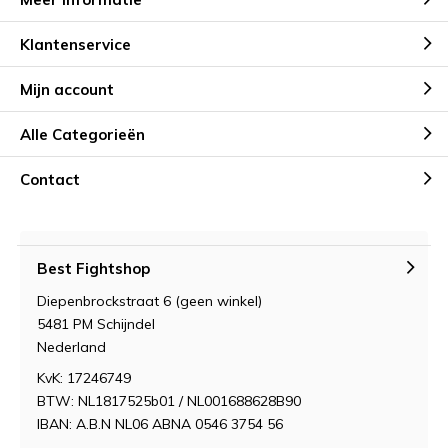
Klantenservice
Mijn account
Alle Categorieën
Contact
Best Fightshop
Diepenbrockstraat 6 (geen winkel)
5481 PM Schijndel
Nederland
KvK: 17246749
BTW: NL1817525b01 / NL001688628B90
IBAN: A.B.N NL06 ABNA 0546 3754 56