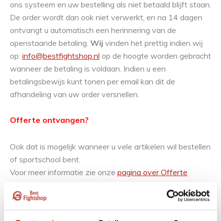
ons systeem en uw bestelling als niet betaald blijft staan.
De order wordt dan ook niet verwerkt, en na 14 dagen
ontvangt u automatisch een herinnering van de
openstaande betaling.
Wij
vinden het prettig indien wij
op:
info@bestfightshop.nl
op de hoogte worden gebracht
wanneer de betaling is voldaan. Indien u een
betalingsbewijs kunt tonen per email kan dit de
afhandeling van uw order versnellen.
Offerte ontvangen?
Ook dat is mogelijk wanneer u vele artikelen wil bestellen
of sportschool bent.
Voor meer informatie zie onze
pagina over Offerte
aanvragen
. Op onze betaalpagina kiest u dan voor deze
optie, u hoeft dan nog niet te betalen, en zit verder
nergens aan vast. Op deze manier hebben we al uw