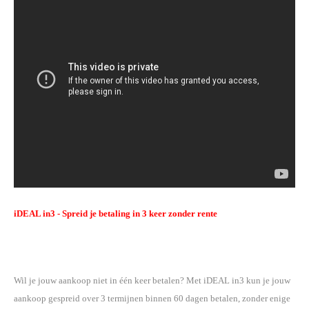
iDEAL in3 - Spreid je betaling in 3 keer zonder rente
Wil je jouw aankoop niet in één keer betalen? Met iDEAL in3 kun je jouw
aankoop gespreid over 3 termijnen binnen 60 dagen betalen, zonder enige