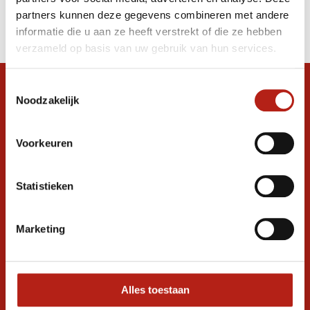
Producten
partners kunnen deze gegevens combineren met andere
Filter
informatie die u aan ze heeft verstrekt of die ze hebben
Sorteren op
verzameld op basis van uw gebruik van hun services.
Toestemmingsselectie
Snel antwoord op je vraag?
Noodzakelijk
Stel je vraag in de chat, en we helpen je
graag verder. 24/7
Voorkeuren
Volg ons
Statistieken
Ontvang de nieuwste aanbiedingen en
Marketing
promoties
Inschrijven voor
korting
Alles toestaan
* Lees hier de wettelijke beperkingen