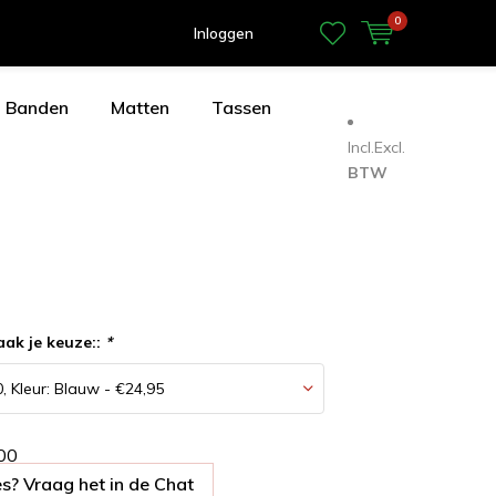
0
Inloggen
Banden
Matten
Tassen
Incl.
Excl.
BTW
aak je keuze::
*
0
0
s? Vraag het in de Chat