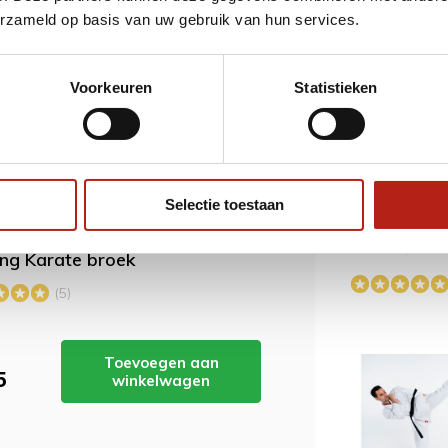
erzameld op basis van uw gebruik van hun services.
toenen karate broek
(3)
Voorkeuren
Statistieken
3)
zwarte karate broek
(3)
Shinsei Karat
11 oz
Selectie toestaan
Deliverytime
ordt 'm!
75,99
87,99
ing Karate broek
(5)
Toevoegen aan
5
winkelwagen
SR