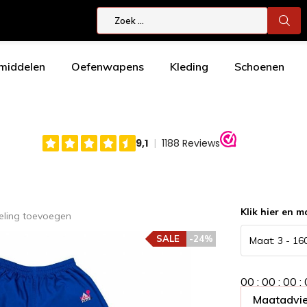
smiddelen
Oefenwapens
Kleding
Schoenen
Klik hier en m
eling toevoegen
SALE
-24%
0
0
:
0
0
:
0
0
:
Maatadvie