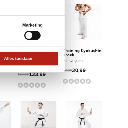
Broek zit naar mijn mening lekker. Prijs/
Kwaliteit is keurig. De kleur zwart blijft ook
zwart na een aantal keer wassen. Goede
Marketing
aankoop!
+
Prijs/Kwaliteit
e pak -
ProWear Kumite
Training Kyokushin
karate pak - 100%
broek
Alles toestaan
polyester
Deliverytime
Deliverytime
30,99
37,99
133,99
153,99
+
Materiaal