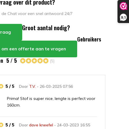
vraag over dit product?
in de Chat voor een snel antwoord 24/7
9,1
Groot aantal nodig?
 vraag
Gebruikers
er om een offerte aan te vragen
en
5 / 5
(5)
5 / 5
Door
T.V.
- 26-03-2025 07:56
Prima! Stof is super nice, lengte is perfect voor
160cm.
5 / 5
Door
dave kneefel
- 24-03-2023 16:55