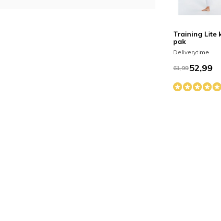
Training Lite 
pak
Deliverytime
52,99
61,99
JN