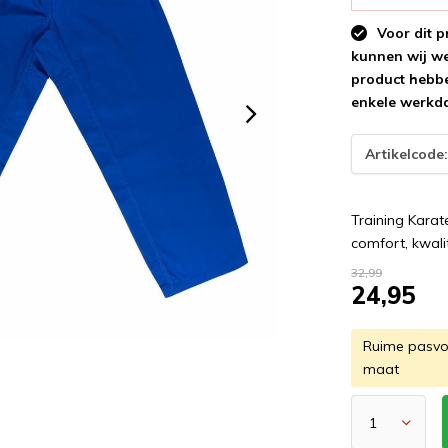
Voor dit p
kunnen wij wee
product hebbe
enkele werkd
Artikelcode
Training Karat
comfort, kwali
32,99
24,95
Ruime pasvor
maat