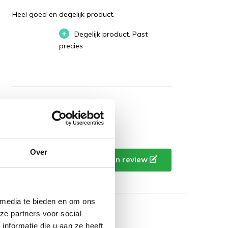
Heel goed en degelijk product.
+
Degelijk product. Past
precies
-
Geen
Over
Schrijf je eigen review
 media te bieden en om ons
ze partners voor social
oor u
nformatie die u aan ze heeft
5 / 5
Door
Shogi R.
- 01-03-2022 15:47