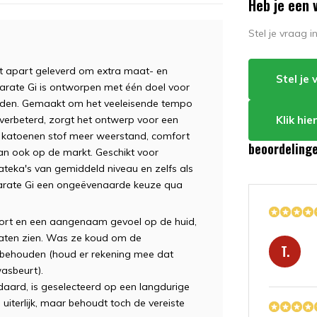
Heb je een 
Stel je vraag 
dt apart geleverd om extra maat- en
Stel je
Karate Gi is ontworpen met één doel voor
orden. Gemaakt om het veeleisende tempo
Klik hi
t verbeterd, zorgt het ontwerp voor een
% katoenen stof meer weerstand, comfort
beoordeling
dan ook op de markt. Geschikt voor
rateka's van gemiddeld niveau en zelfs als
 Karate Gi een ongeëvenaarde keuze qua
ort en een aangenaam gevoel op de huid,
laten zien. Was ze koud om de
T.
 behouden (houd er rekening mee dat
asbeurt).
daard, is geselecteerd op een langdurige
n uiterlijk, maar behoudt toch de vereiste