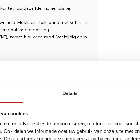
ijkanten, op dezelfde manier als bij
rijheid. Elastische tailleband met veters in
persoonlijke aanpassing.
F), zwart, blauw en rood. Veelzijdig en in
ngen kunnen soms voorkomen bij
Details
hankelijk van hun, en proberen z.s.m te
DK
 van cookies
ent en advertenties te personaliseren, om functies voor social
. Ook delen we informatie over uw gebruik van onze site met on
Aanbevolen v
e. Deze partners kunnen deze gegevens combineren met andere i