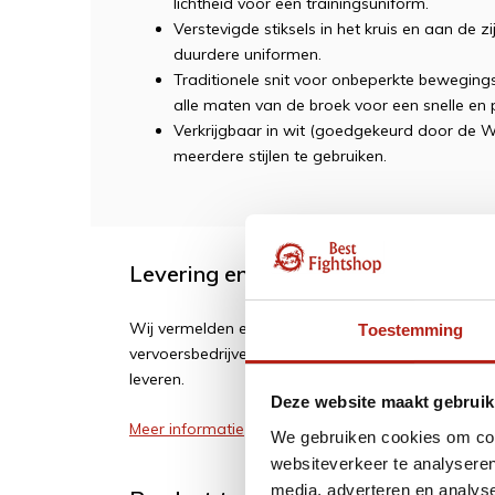
lichtheid voor een trainingsuniform.
Verstevigde stiksels in het kruis en aan de z
duurdere uniformen.
Traditionele snit voor onbeperkte bewegingsv
alle maten van de broek voor een snelle en 
Verkrijgbaar in wit (goedgekeurd door de WK
meerdere stijlen te gebruiken.
Levering en retour
Wij vermelden een geschatte levertijd. Vertragi
Toestemming
vervoersbedrijven of leveranciers. Wij zijn soms af
leveren.
Deze website maakt gebruik
Meer informatie
We gebruiken cookies om cont
websiteverkeer te analyseren
media, adverteren en analys