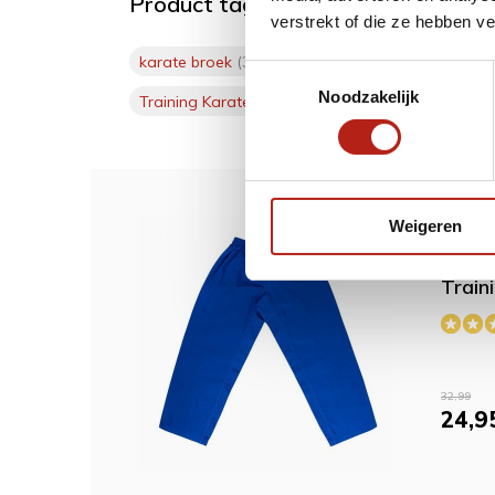
Product tags
verstrekt of die ze hebben v
karate broek
(3)
karate broek kopen
(2)
ka
Toestemmingsselectie
Noodzakelijk
Training Karate broek
(3)
witte karate broek
(
Weigeren
Dit w
Train
32,99
24,9