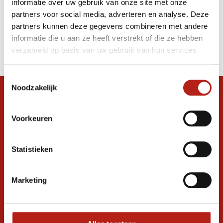
informatie over uw gebruik van onze site met onze
schuimsysteem
partners voor social media, adverteren en analyse. Deze
partners kunnen deze gegevens combineren met andere
Producten
informatie die u aan ze heeft verstrekt of die ze hebben
Filter
verzameld op basis van uw gebruik van hun services.
Sorteren op
Toestemmingsselectie
Noodzakelijk
Snel antwoord op je vraag?
Stel je vraag in de chat, en we helpen je
Voorkeuren
graag verder. 24/7
Volg ons
Statistieken
Marketing
Ontvang de nieuwste aanbiedingen en
promoties
Inschrijven voor