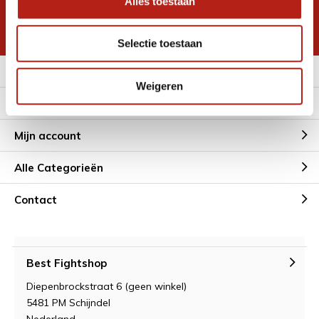
Alles toestaan
korting
* Lees hier de wettelijke beperkingen
Selectie toestaan
Meer informatie
Weigeren
Klantenservice
Mijn account
Alle Categorieën
Contact
Best Fightshop
Diepenbrockstraat 6 (geen winkel)
5481 PM Schijndel