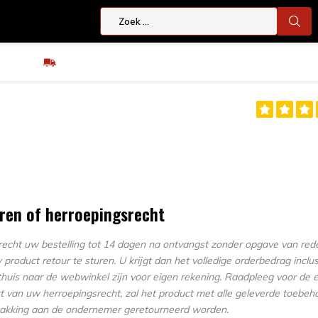
Eenvoudig ruilen of retour
iddelen
Oefenwapens
Kleding
Schoenen
ren of herroepingsrecht
 recht uw bestelling tot 14 dagen na ontvangst zonder opgave van red
roduct retour te sturen. U krijgt dan het volledige orderbedrag inclu
thuis naar de webwinkel zijn voor eigen rekening. Raadpleeg voor de 
 van uw herroepingsrecht, zal het product met alle geleverde toebehore
pakking aan de ondernemer geretourneerd worden.