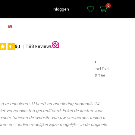
0
Inloggen
100 dagen retourrecht
Banden
Matten
Tassen
Incl.
Excl.
BTW
en te annuleren. U heeft na annulering nogmaals 14
sief verzendkosten gecrediteerd. Enkel de kosten voor
exacte tarieven de website van uw vervoerder. Indien u
n en – indien redelijkerwijze mogelijk – in de originele