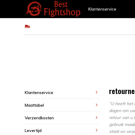
Klantenservice
GRATIS verzending v.a €75
Vechtsporten
Beschermers
Trainingsm
SALE
retourne
Klantenservice
“U heeft het
Maattabel
dagen om uw p
retour van u 
Verzendkosten
gebruik maakt
Levertijd
staat en ver