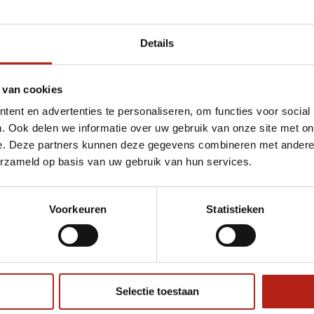
Details
 van cookies
ent en advertenties te personaliseren, om functies voor social
. Ook delen we informatie over uw gebruik van onze site met on
e. Deze partners kunnen deze gegevens combineren met andere i
erzameld op basis van uw gebruik van hun services.
€75
Eenvoudig ruilen of retour
Voorkeuren
Statistieken
ag?
Volg ons
Ontvang 
promoti
en je graag
Selectie toestaan