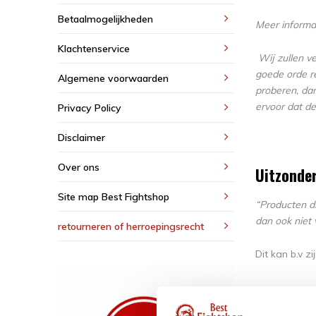
Betaalmogelijkheden
Meer informat
Klachtenservice
Wij zullen v
goede orde r
Algemene voorwaarden
proberen, da
ervoor dat de
Privacy Policy
Disclaimer
Over ons
Uitzonde
Site map Best Fightshop
“Producten d
dan ook niet 
retourneren of herroepingsrecht
Dit kan b.v 