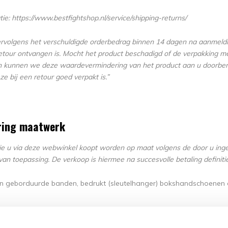
ie: https://www.bestfightshop.nl/service/shipping-returns/
ervolgens het verschuldigde orderbedrag binnen 14 dagen na aanmeldin
etour ontvangen is. Mocht het product beschadigd of de verpakking me
n kunnen we deze waardevermindering van het product aan u doorber
ze bij een retour goed verpakt is.”
ring maatwerk
ie u via deze webwinkel koopt worden op maat volgens de door u ingev
van toepassing. De verkoop is hiermee na succesvolle betaling definitie
zijn geborduurde banden, bedrukt (sleutelhanger) bokshandschoenen 