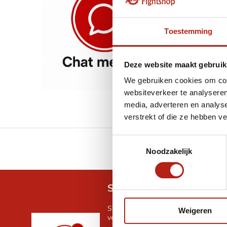
Toestemming
Deze website maakt gebruik
We gebruiken cookies om cont
websiteverkeer te analyseren
media, adverteren en analys
verstrekt of die ze hebben v
Toestemmingsselectie
GRATIS verzending v.a 
Noodzakelijk
Snel antwoord op je vra
Stel je vraag in de chat, en we help
Weigeren
verder. 24/7