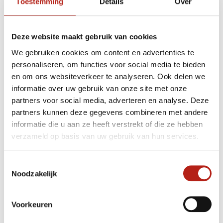
Toestemming
Details
Over
ontwikkelen van het Karate.
Ondanks dat vele zijn stijl 'Shotokan' begon te noemen
Deze website maakt gebruik van cookies
zei Funakoshi dat die naam door zijn leerlingen aan het
Karate was gegeven en niet door hemzelf. Funakoshi
We gebruiken cookies om content en advertenties te
was in principe tegen stijlnamen zoals we in zijn boek
personaliseren, om functies voor social media te bieden
Karate Nyumon kunnen lezen.
en om ons websiteverkeer te analyseren. Ook delen we
informatie over uw gebruik van onze site met onze
Voor Funakoshi was elke stijl gewoon
Karate
.
partners voor social media, adverteren en analyse. Deze
partners kunnen deze gegevens combineren met andere
Toch kent men bij het karate inmiddels verschillende
informatie die u aan ze heeft verstrekt of die ze hebben
stijlen. Met ieder hun eigen regels De
Federation of All
verzameld op basis van uw gebruik van hun services.
Japan Karatedo Organization
erkent vier zogenoemde
traditionele stijlen (de
Yondai Ryuha
). Dit zijn:
Toestemmingsselectie
Noodzakelijk
Goju-ryu
Shotokan
Shito-ryu
Voorkeuren
Wado-ryu