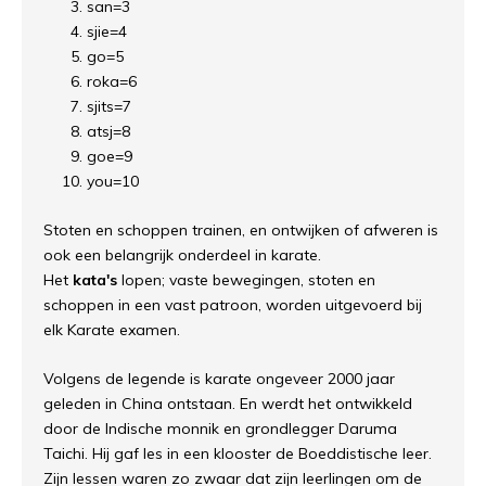
san=3
sjie=4
go=5
roka=6
sjits=7
atsj=8
goe=9
you=10
Stoten en schoppen trainen, en ontwijken of afweren is
ook een belangrijk onderdeel in karate.
Het
kata's
lopen; vaste bewegingen, stoten en
schoppen in een vast patroon, worden uitgevoerd bij
elk Karate examen.
Volgens de legende is karate ongeveer 2000 jaar
geleden in China ontstaan. En werdt het ontwikkeld
door de Indische monnik en grondlegger Daruma
Taichi. Hij gaf les in een klooster de Boeddistische leer.
Zijn lessen waren zo zwaar dat zijn leerlingen om de