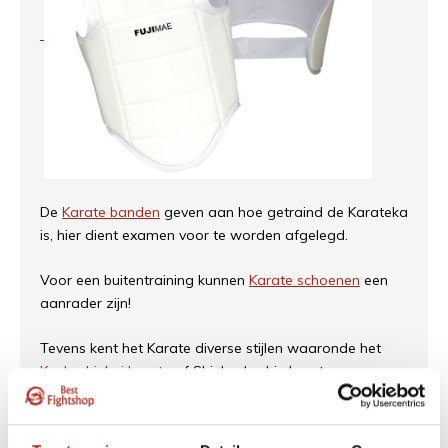
De
Karate banden
geven aan hoe getraind de Karateka
is, hier dient examen voor te worden afgelegd.
Voor een buitentraining kunnen
Karate schoenen
een
aanrader zijn!
Tevens kent het Karate diverse stijlen waaronde het
Kyokushinkai karate
of Shinkyokushin karate.
Meester Funakoshi werd de pionier van het moderne
karate en hij zou de rest van zijn leven wijden aan het