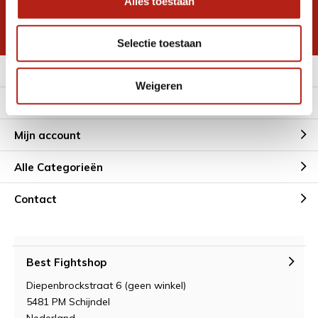
Alles toestaan
korting
* Lees hier de wettelijke beperkingen
Selectie toestaan
Meer informatie
Weigeren
Klantenservice
Mijn account
Alle Categorieën
Contact
Best Fightshop
Diepenbrockstraat 6 (geen winkel)
5481 PM Schijndel