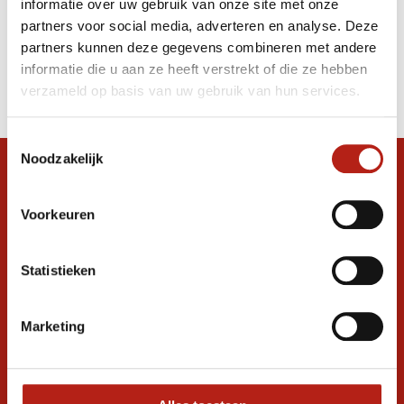
informatie over uw gebruik van onze site met onze
Ninja, Karate, TaekwonDo
partners voor social media, adverteren en analyse. Deze
partners kunnen deze gegevens combineren met andere
Producten
informatie die u aan ze heeft verstrekt of die ze hebben
Filter
verzameld op basis van uw gebruik van hun services.
Sorteren op
Toestemmingsselectie
Noodzakelijk
Snel antwoord op je vraag?
Stel je vraag in de chat, en we helpen je
Voorkeuren
graag verder. 24/7
Volg ons
Statistieken
Marketing
Ontvang de nieuwste aanbiedingen en
promoties
Inschrijven voor