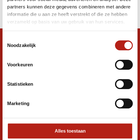
Producten
partners kunnen deze gegevens combineren met andere
Filter
informatie die u aan ze heeft verstrekt of die ze hebben
Sorteren op
verzameld op basis van uw gebruik van hun services.
Toestemmingsselectie
Snel antwoord op je vraag?
Noodzakelijk
Stel je vraag in de chat, en we helpen je
graag verder. 24/7
Voorkeuren
Volg ons
Statistieken
Ontvang de nieuwste aanbiedingen en
Marketing
promoties
Inschrijven voor
korting
Alles toestaan
* Lees hier de wettelijke beperkingen