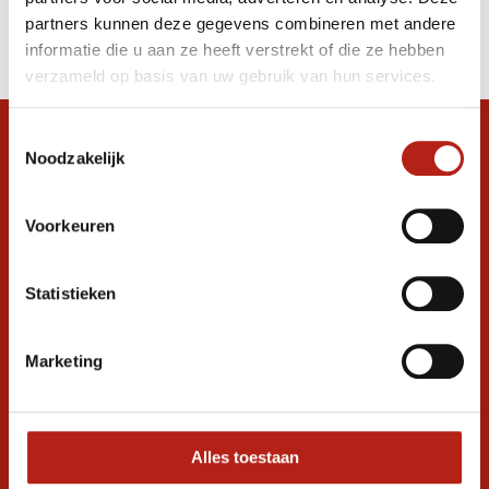
Producten
partners kunnen deze gegevens combineren met andere
Filter
informatie die u aan ze heeft verstrekt of die ze hebben
Sorteren op
verzameld op basis van uw gebruik van hun services.
Toestemmingsselectie
Snel antwoord op je vraag?
Noodzakelijk
Stel je vraag in de chat, en we helpen je
graag verder. 24/7
Voorkeuren
Volg ons
Statistieken
Ontvang de nieuwste aanbiedingen en
Marketing
promoties
Inschrijven voor
korting
Alles toestaan
* Lees hier de wettelijke beperkingen