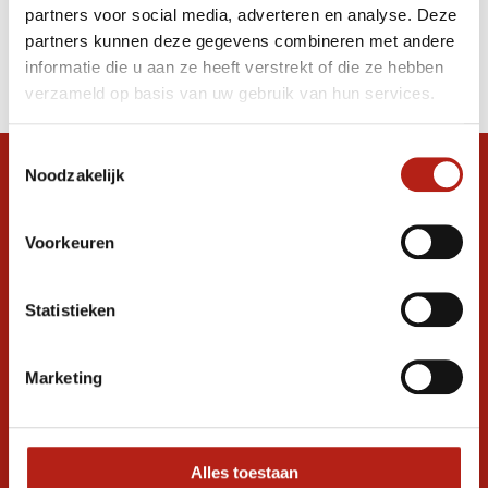
partners voor social media, adverteren en analyse. Deze
Producten
partners kunnen deze gegevens combineren met andere
informatie die u aan ze heeft verstrekt of die ze hebben
Filter
verzameld op basis van uw gebruik van hun services.
Sorteren op
Toestemmingsselectie
Noodzakelijk
Snel antwoord op je vraag?
Stel je vraag in de chat, en we helpen je
graag verder. 24/7
Voorkeuren
Volg ons
Statistieken
Marketing
Ontvang de nieuwste aanbiedingen en
promoties
Inschrijven voor
korting
Alles toestaan