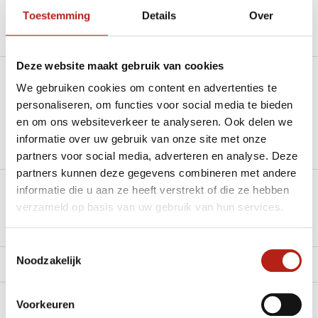
Toestemming
Details
Over
Productomschrijving
Deze website maakt gebruik van cookies
Heb je een vraag over dit product?
We gebruiken cookies om content en advertenties te
personaliseren, om functies voor social media te bieden
Stel je vraag in de Chat voor een snel antwoord 24/7
en om ons websiteverkeer te analyseren. Ook delen we
informatie over uw gebruik van onze site met onze
Groot aantal nodig?
partners voor social media, adverteren en analyse. Deze
Stel je vraag
partners kunnen deze gegevens combineren met andere
informatie die u aan ze heeft verstrekt of die ze hebben
Klik hier om een offerte aan te vragen
verzameld op basis van uw gebruik van hun services.
Reviews
Toestemmingsselectie
Noodzakelijk
Levering en retour
Voorkeuren