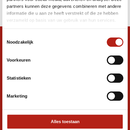
Producten
partners kunnen deze gegevens combineren met andere
Filter
informatie die u aan ze heeft verstrekt of die ze hebben
Sorteren op
verzameld op basis van uw gebruik van hun services.
Toestemmingsselectie
Snel antwoord op je vraag?
Noodzakelijk
Stel je vraag in de chat, en we helpen je
graag verder. 24/7
Voorkeuren
Volg ons
Statistieken
Ontvang de nieuwste aanbiedingen en
Marketing
promoties
Inschrijven voor
korting
Alles toestaan
* Lees hier de wettelijke beperkingen