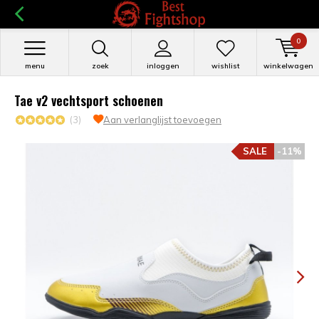
0
menu
zoek
inloggen
wishlist
winkelwagen
Tae v2 vechtsport schoenen
(3)
Aan verlanglijst toevoegen
SALE
-11%