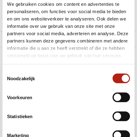
We gebruiken cookies om content en advertenties te
personaliseren, om functies voor social media te bieden
Klik hier om een offerte aan te vragen
en om ons websiteverkeer te analyseren. Ook delen we
Reviews
informatie over uw gebruik van onze site met onze
partners voor social media, adverteren en analyse. Deze
Levering en retour
partners kunnen deze gegevens combineren met andere
informatie die u aan ze heeft verstrekt of die ze hebben
verzameld op basis van uw gebruik van hun services.
Aanbevolen voor u
Toestemmingsselectie
Noodzakelijk
Voorkeuren
Statistieken
Trainingsbroek
RLTD mouwloze Hoodie
Marketing