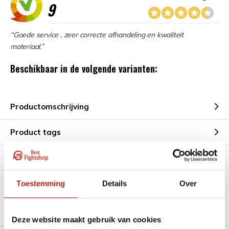
9
“Goede service , zeer correcte afhandeling en kwaliteit
materiaal.”
Beschikbaar in de volgende varianten:
Productomschrijving
Product tags
Heb je een vraag over dit product?
Toestemming
Details
Over
Stel je vraag in de Chat voor een snel antwoord 24/7
Groot aantal nodig?
Stel je vraag
Deze website maakt gebruik van cookies