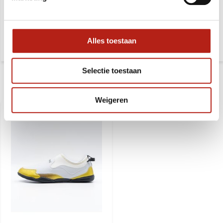
Deliverytime
Deliverytime
54,99
49,99
63,99
57,99
Alles toestaan
Selectie toestaan
Recent bekeken
Weigeren
SALE
-11%