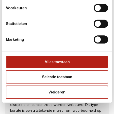
duurzame materialen voor langdurige bescherming.
Voorkeuren
Bovendien zijn er ook beschermende items zoals
hoofddeksels, borstbeschermers en scheenbeschermers
die kunnen helpen het risico op letsel te minimaliseren
Statistieken
tijdens het beoefenen van Kyokushinkai Karate.
Marketing
Kyokushinkai Karate is een krijgskunststijl die sinds de
oprichting in 1964 is geëvolueerd en gegroeid. Het is
ontwikkeld als een effectieve manier om zichzelf te
beschermen, zowel fysiek als mentaal. De beoefening
Alles toestaan
van Kyokushinkai Karate biedt beoefenaars de
vaardigheden die nodig zijn voor zelfverdediging en
bescherming in elke situatie.
Selectie toestaan
De primaire focus van Kyokushinkai Karate ligt op het
Weigeren
ontwikkelen van kracht en behendigheid door
rigoureuze training, terwijl ook iemands mentale
discipline en concentratie worden verbeterd. Dit type
karate is een uitstekende manier om weerbaarheid op