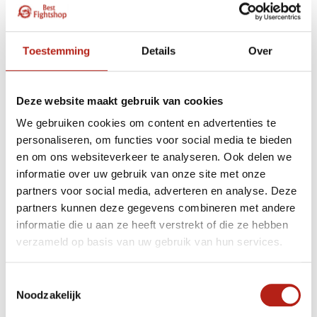
zodanig ontwikkelde hij full-contactcompetities om het
ware vermogen van jagers in realistische
gevechtsituaties te testen.
Toestemming
Details
Over
Kyokushinkai Karate benodigdheden
Deze website maakt gebruik van cookies
Kyokushinkai Karate is een populaire krijgskunstvorm en
de beoefenaars zijn altijd op zoek naar de beste
We gebruiken cookies om content en advertenties te
karatebenodigdheden voor hun training. Of u nu een
personaliseren, om functies voor social media te bieden
beginner of een gevorderde beoefenaar bent, het
en om ons websiteverkeer te analyseren. Ook delen we
vinden van de juiste soort kleding, pakken en
informatie over uw gebruik van onze site met onze
beschermers is essentieel om uw veiligheid tijdens het
partners voor social media, adverteren en analyse. Deze
oefenen te garanderen.
partners kunnen deze gegevens combineren met andere
informatie die u aan ze heeft verstrekt of die ze hebben
Kyokushinkai Karate biedt een breed scala aan
verzameld op basis van uw gebruik van hun services.
beschermende uitrusting die speciaal is ontworpen
voor deze unieke krijgskunstvorm. De kleding omvat
Toestemmingsselectie
uniformen die verkrijgbaar zijn in vele kleuren en maten
Noodzakelijk
voor alle lichaamstypes, evenals speciale gi's (het
traditionele Japanse uniform) die zijn gemaakt van